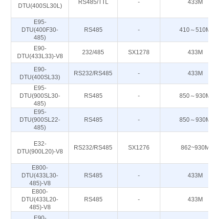
RS485/TTL
-
433M
DTU(400SL30L)
E95-
DTU(400F30-
RS485
-
410～510M
485)
E90-
232/485
SX1278
433M
DTU(433L33)-V8
E90-
RS232/RS485
-
433M
DTU(400SL33)
E95-
DTU(900SL30-
RS485
-
850～930M
485)
E95-
DTU(900SL22-
RS485
-
850～930M
485)
E32-
RS232/RS485
SX1276
862~930M
DTU(900L20)-V8
E800-
DTU(433L30-
RS485
-
433M
485)-V8
E800-
DTU(433L20-
RS485
-
433M
485)-V8
E90-