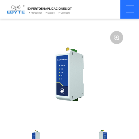
Módem
Módem inalámbrico
Home
>
Módem
>
>
inalámbrico
LoRa
