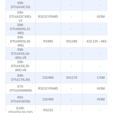
E90-
-
-
DTU(433C33)
E90-
DTU(433C30E)-
RS232 RS485
-
433M
V2
E96-
DTU(400SL22-
-
-
485)
E96-
DTU(400SL30-
RS485
SX1268
410.125～493.12
485)
E96-
DTU(433L20-
-
-
485)-V8
E96-
DTU(433L30-
-
-
485)-V8
E90-
232/485
SX1278
170M
DTU(170L30)
E70-
RS232 RS485
-
433M
DTU(433NW30)
E62-
232/485
-
433M
DTU(433D30)
E180-
RS232
-
-
DTU(ZG120-232)