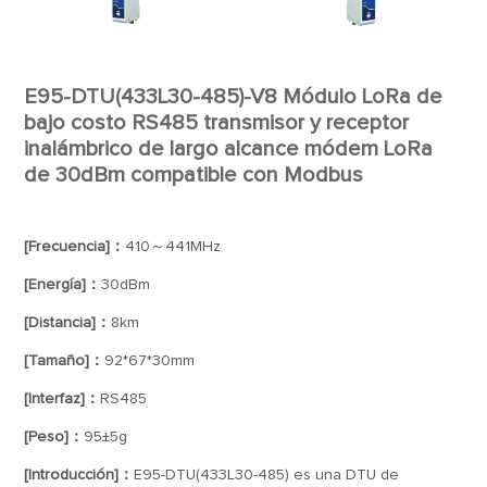
E95-DTU(433L30-485)-V8 Módulo LoRa de
bajo costo RS485 transmisor y receptor
inalámbrico de largo alcance módem LoRa
de 30dBm compatible con Modbus
[Frecuencia]：
410～441MHz
[Energía]：
30dBm
[Distancia]：
8km
[Tamaño]：
92*67*30mm
[Interfaz]：
RS485
[Peso]：
95±5g
[Introducción]：
E95-DTU(433L30-485) es una DTU de