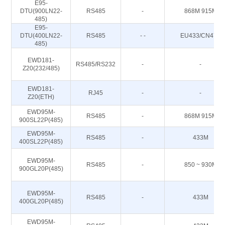
E95-
DTU(900LN22-
RS485
-
868M 915M
485)
E95-
DTU(400LN22-
RS485
- -
EU433/CN470
485)
EWD181-
RS485/RS232
-
-
Z20(232/485)
EWD181-
RJ45
-
-
Z20(ETH)
EWD95M-
RS485
-
868M 915M
900SL22P(485)
EWD95M-
RS485
-
433M
400SL22P(485)
EWD95M-
RS485
-
850 ~ 930M
900GL20P(485)
EWD95M-
RS485
-
433M
400GL20P(485)
EWD95M-