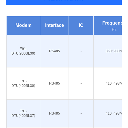
Frequency
Modem
Interface
IC
Hz
E91-
RS485
-
850~930M
DTU(900SL30)
E91-
RS485
-
410~493M
DTU(400SL30)
E91-
RS485
-
410~493M
DTU(400SL37)