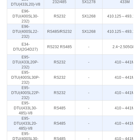
232/485
SX1278
433M
DTU(433L20)-V8
E96-
DTU(400SL30-
RS232
SX1268
410.125～493.12
232)
E96-
DTU(400SL22-
RS485/RS232
SX1268
410.125～493.12
232)
E34-
RS232 RS485
-
2.4~2.505GHz
DTU(2G4D27)
E95-
DTU(433L20P-
RS232
-
410～441M
232)
E95-
DTU(400SL30P-
RS232
-
410～441M
232)
E95-
DTU(400SL22P-
RS232
-
410～441M
232)
E95-
DTU(433L30-
RS485
-
410～441M
485)-V8
E95-
DTU(433L20-
RS485
-
410～441M
485)-V8
E95-
DTU(400SL30-
RS485
-
410～441M