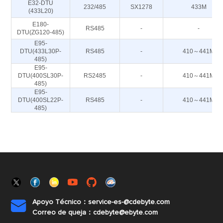
E32-DTU
232/485
SX1278
433M
(433L20)
E180-
RS485
-
-
DTU(ZG120-485)
E95-
DTU(433L30P-
RS485
-
410～441M
485)
E95-
DTU(400SL30P-
RS2485
-
410～441M
485)
E95-
DTU(400SL22P-
RS485
-
410～441M
485)
Apoyo Técnico：service-es-@cdebyte.com

Correo de queja：cdebyte@ebyte.com