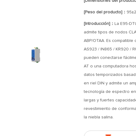
[Dimensiones del product
[Peso del producto]：
95±
[Introducción]：
La E95-DT
admite tipos de nodos CL
ABP/OTAA. Es compatible c
AS923 / IN865 / KR920 / R
pueden conectarse fácilm
AT o una computadora host.
datos temporizados basada
en riel DIN y admite un am
tecnología de espectro e
largas y fuertes capacidad
revestimiento de conforma
la niebla salina.