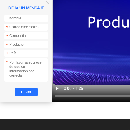

DEJA UN MENSAJE
*
*
*
*
*
*
*