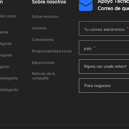
Apoyo Técni
ón
Sobre nosotros

Correo de q
 las cosas
Sobre nosotros
Honores
*
Tu correo electrónico
gente
Camaradería
ligente
*
país
Responsabilidad social
eligente
Exposiciones
igente
Noticias de la
 inteligente
compañía
Para negocios
Inteligente