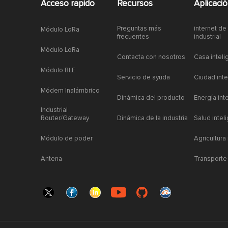
Acceso rapido
Recursos
Aplicaci
Preguntas más
internet de
Módulo LoRa
frecuentes
industrial
Módulo LoRa
Contacta con nosotros
Casa inteli
Módulo BLE
Servicio de ayuda
Ciudad inte
Módem Inalámbrico
Dinámica del producto
Energía int
Industrial
Router/Gateway
Dinámica de la industria
Salud intel
Módulo de poder
Agricultura
Antena
Transporte 