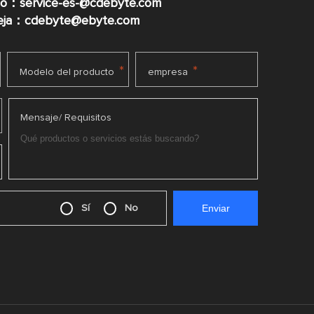
co：service-es-@cdebyte.com
ueja：cdebyte@ebyte.com
*
*
Modelo del producto
empresa
Mensaje/ Requisitos
Sí
No