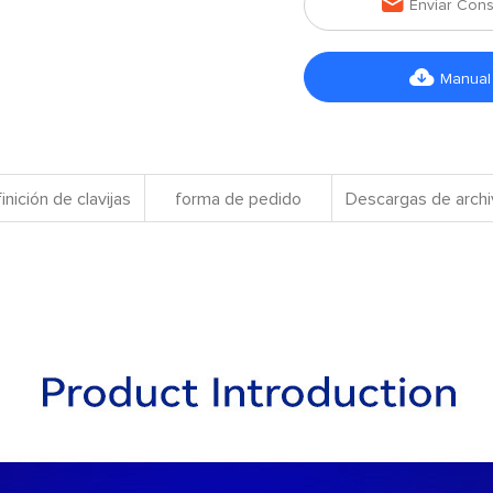

Enviar Cons

Manual
inición de clavijas
forma de pedido
Descargas de arch