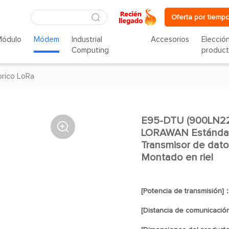
Oferta por tiempo
Módulo
Módem
Industrial
Accesorios
Elecció
Computing
produc
rico LoRa
E95-DTU (900LN22

LORAWAN Estándar
Transmisor de dat
Montado en riel
[Potencia de transmisión]
[Distancia de comunicació