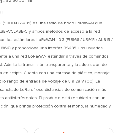
o]：
92*66*30 mm
2g
U (900LN22-485) es una radio de nodo LoRaWAN que
ASE-A/CLASE-C y ambos métodos de acceso a la red
on los estándares LoRaWAN 1.0.3 (EU868 / US915 / AU915 /
U864) y proporciona una interfaz RS485. Los usuarios
ente a una red LoRaWAN estándar a través de comandos
 Admite la transmisión transparente y la adquisición de
 en scripts. Cuenta con una carcasa de plástico, montaje
plio rango de entrada de voltaje de 8 a 28 V (CC). La
nsanchado LoRa ofrece distancias de comunicación más
es antiinterferentes. El producto está recubierto con un
ción, que brinda protección contra el moho, la humedad y