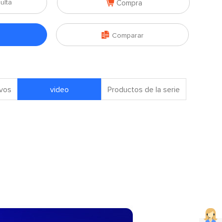

ulta
Compra

Comparar
ivos
video
Productos de la serie