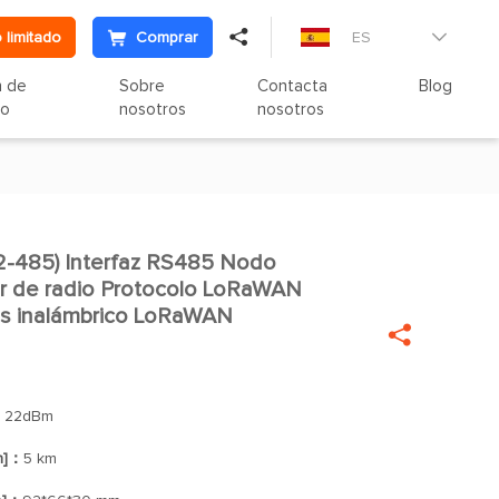

 limitado
Comprar
ES

n de
Sobre
Contacta
Blog
to
nosotros
nosotros
-485) Interfaz RS485 Nodo

 de radio Protocolo LoRaWAN
os inalámbrico LoRaWAN

：
22dBm
n]：
5 km