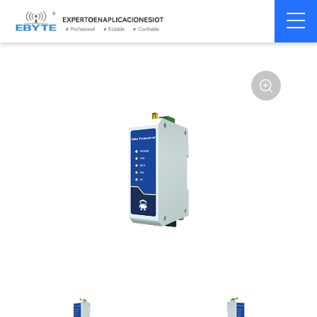
Módem
Módem inalámbrico
Home
>
Módem
>
>
inalámbrico
LoRa
