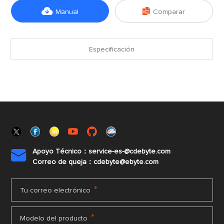


Manual
Comparar
Especificación
Apoyo Técnico：service-es-@cdebyte.com

Correo de queja：cdebyte@ebyte.com
*
Tu correo electrónico
*
Modelo del producto