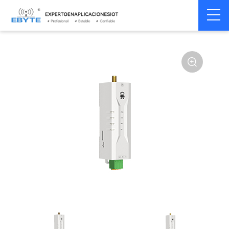
Módem
Módem inalámbrico
Home
>
Módem
>
>
inalámbrico
LoRa
