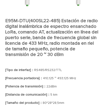
E95M-DTU(400SL22-485) Estación de radio
digital inalámbrica de espectro ensanchado
LoRa, comando AT, actualización en línea del
puerto serie, banda de frecuencia global sin
licencia de 433 MHz, radio montada en riel
de tamaño pequeño, potencia de
transmisión de 20 ~ 30 dBm
[Tipo de interfaz]：
RS485/RS232/TTL
[Frecuencia portadora]：
410,125 ~ 493,125 MHz
[Potencia de transmisión]：
22dBm
[Distancia de comunicación]：
5 km
[Tamaño del producto]：
80*28*28,5mm