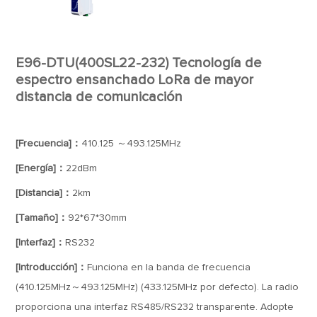
E96-DTU(400SL22-232) Tecnología de
espectro ensanchado LoRa de mayor
distancia de comunicación
[Frecuencia]：
410.125 ～493.125MHz
[Energía]：
22dBm
[Distancia]：
2km
[Tamaño]：
92*67*30mm
[Interfaz]：
RS232
[Introducción]：
Funciona en la banda de frecuencia
(410.125MHz～493.125MHz) (433.125MHz por defecto). La radio
proporciona una interfaz RS485/RS232 transparente. Adopte