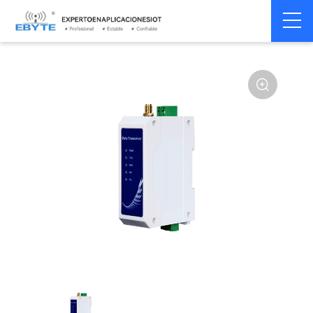
Módem
Módem inalámbrico
Home
>
Módem
>
>
inalámbrico
LoRa
