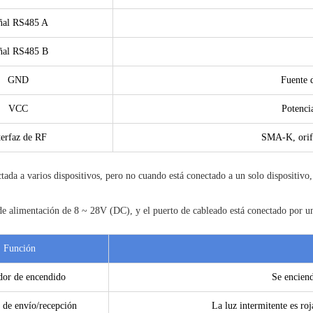
ñal RS485 A
ñal RS485 B
GND
Fuente 
VCC
Potenci
terfaz de RF
SMA-K, orifi
ada a varios dispositivos, pero no cuando está conectado a un solo dispositivo,
imentación de 8 ~ 28V (DC), y el puerto de cableado está conectado por un
Función
dor de encendido
Se encien
 de envío/recepción
La luz intermitente es roj