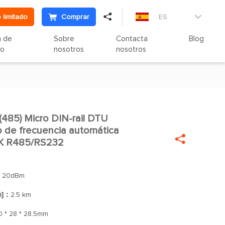

 limitado
Comprar
ES

n de
Sobre
Contacta
Blog
to
nosotros
nosotros
5) Micro DIN-rail DTU

o de frecuencia automática

K R485/RS232
：
20dBm
n]：
2.5 km
0 * 28 * 28.5mm