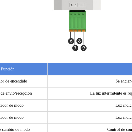
Función
dor de encendido
Se encien
 de envío/recepción
La luz intermitente es roj
cador de modo
Luz indic
cador de modo
Luz indic
e cambio de modo
Control de con