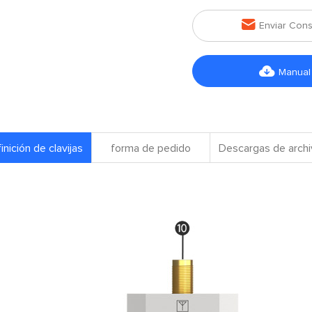

Enviar Cons

Manual
inición de clavijas
forma de pedido
Descargas de arch