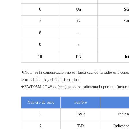
6
Un
Se
7
B
Se
8
-
9
+
10
EN
In
★Nota: Si la comunicación no es fluida cuando la radio está conect
terminal 485_A y el 485_B terminal.
★EWD95M-2G4Hxx (xxx) puede ser alimentado por una fuente de al
Número de serie
nombre
1
PWR
Indica
2
T/R
Indicador