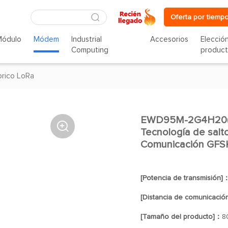
Oferta por tiempo
Módulo
Módem
Industrial
Accesorios
Elecció
Computing
produc
rico LoRa
EWD95M-2G4H20(48

Tecnología de salt
Comunicación GFS
[Potencia de transmisión]
[Distancia de comunicació
[Tamaño del producto]：
8