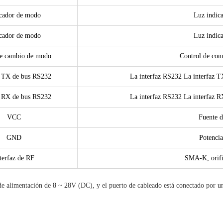
cador de modo
Luz indica
cador de modo
Luz indica
e cambio de modo
Control de con
z TX de bus RS232
La interfaz RS232 La interfaz TX
z RX de bus RS232
La interfaz RS232 La interfaz RX
VCC
Fuente d
GND
Potencia
terfaz de RF
SMA-K, orific
imentación de 8 ~ 28V (DC), y el puerto de cableado está conectado por un