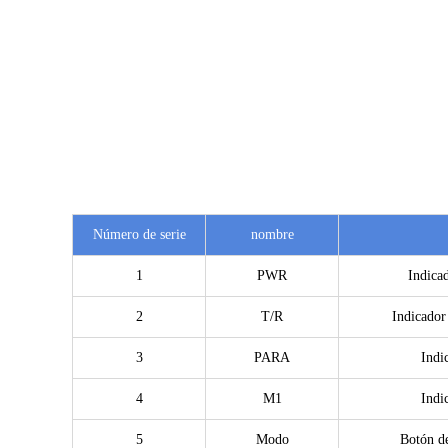
Número de serie
nombre
1
PWR
Indica
2
T/R
Indicador
3
PARA
Indi
4
M1
Indi
5
Modo
Botón d