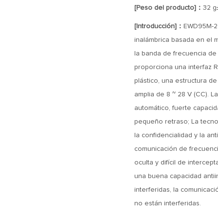
[Peso del producto]：
32 g
[Introducción]：
EWD95M-2G4
inalámbrica basada en el 
la banda de frecuencia de 
proporciona una interfaz 
plástico, una estructura de
amplia de 8 ~ 28 V (CC). La
automático, fuerte capacida
pequeño retraso; La tecnol
la confidencialidad y la an
comunicación de frecuencia
oculta y difícil de interce
una buena capacidad antiin
interferidas, la comunicac
no están interferidas.