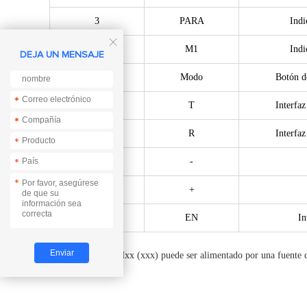
3
PARA
Indi

4
M1
Indi
DEJA UN MENSAJE
5
Modo
Botón d
*
*
6
T
Interfa
*
*
7
R
Interfa
*
8
-
*
*
9
+
10
EN
In
★EWD95M-2G4Hxx (xxx) puede ser alimentado por una fuente de al