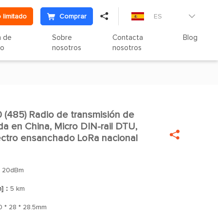

 limitado
Comprar
ES

n de
Sobre
Contacta
Blog
to
nosotros
nosotros
485) Radio de transmisión de

da en China, Micro DIN-rail DTU,

ectro ensanchado LoRa nacional
：
20dBm
n]：
5 km
0 * 28 * 28.5mm