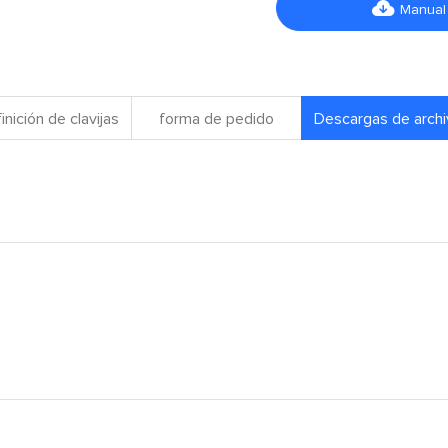

Manual
inición de clavijas
forma de pedido
Descargas de arch