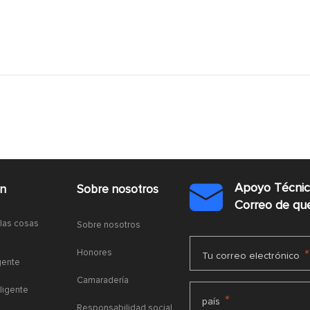
Apoyo Técni
ón
Sobre nosotros

Correo de q
 las cosas
Sobre nosotros
Honores
*
Tu correo electrónico
gente
Camaradería
ligente
*
país
Responsabilidad social