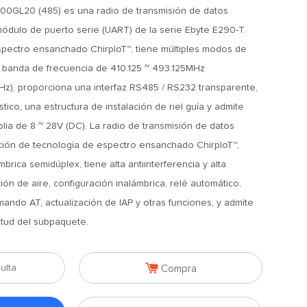
GL20 (485) es una radio de transmisión de datos
módulo de puerto serie (UART) de la serie Ebyte E290-T.
spectro ensanchado ChirpIoT™, tiene múltiples modos de
la banda de frecuencia de 410.125 ~ 493.125MHz
z), proporciona una interfaz RS485 / RS232 transparente,
ico, una estructura de instalación de riel guía y admite
lia de 8 ~ 28V (DC). La radio de transmisión de datos
ión de tecnología de espectro ensanchado ChirpIoT™,
rica semidúplex, tiene alta antiinterferencia y alta
ción de aire, configuración inalámbrica, relé automático,
ando AT, actualización de IAP y otras funciones, y admite
gitud del subpaquete.

ulta
Compra