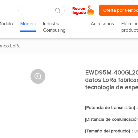
Oferta por tiempo
Módulo
Módem
Industrial
Accesorios
Elecció
Computing
produc
rico LoRa
EWD95M-400GL20 (

datos LoRa fabrica
tecnología de esp
[Potencia de transmisión]
[Distancia de comunicació
[Tamaño del producto]：
8