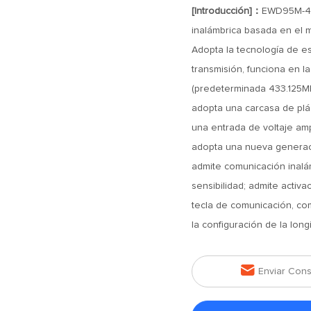
[Introducción]：
EWD95M-400
inalámbrica basada en el 
Adopta la tecnología de e
transmisión, funciona en 
(predeterminada 433.125MH
adopta una carcasa de plást
una entrada de voltaje amp
adopta una nueva generac
admite comunicación inalámb
sensibilidad; admite activa
tecla de comunicación, com
la configuración de la lon

Enviar Cons