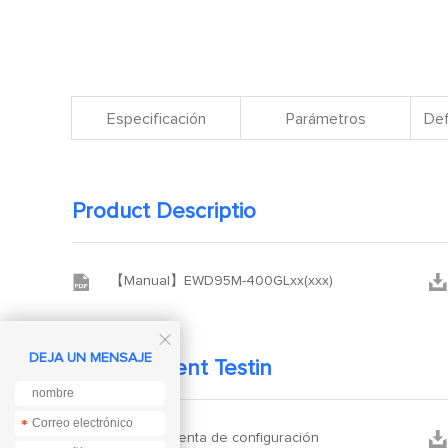
Especificación
Parámetros
Def
Product Descriptio


【Manual】EWD95M-400GLxx(xxx)

DEJA UN MENSAJE
Development Testin
*
*


La herramienta de configuración