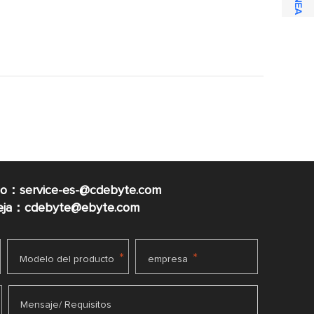
co：service-es-@cdebyte.com
ueja：cdebyte@ebyte.com
*
*
Modelo del producto
empresa
Mensaje/ Requisitos