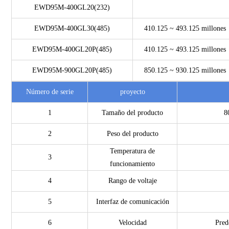
EWD95M-400GL20(232)
EWD95M-400GL30(485)
410.125 ~ 493.125 millones
EWD95M-400GL20P(485)
410.125 ~ 493.125 millones
EWD95M-900GL20P(485)
850.125 ~ 930.125 millones
Número de serie
proyecto
1
Tamaño del producto
8
2
Peso del producto
Temperatura de
3
funcionamiento
4
Rango de voltaje
5
Interfaz de comunicación
6
Velocidad
Pred