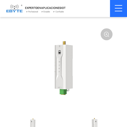
Módem
Módem inalámbrico
Home
>
Módem
>
>
inalámbrico
LoRa
