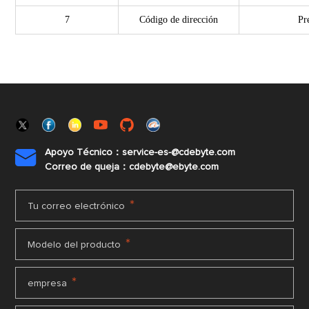
7
Código de dirección
Pr
Apoyo Técnico：service-es-@cdebyte.com

Correo de queja：cdebyte@ebyte.com
*
Tu correo electrónico
*
Modelo del producto
*
empresa