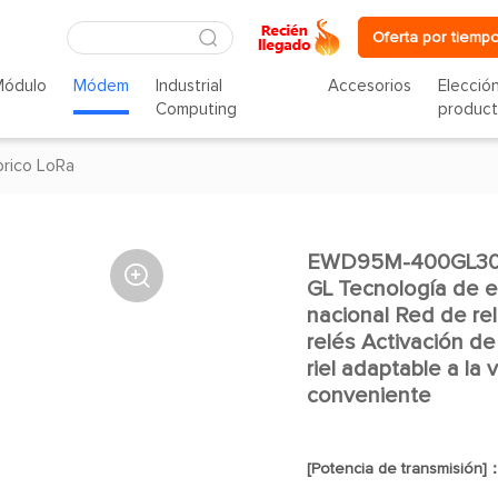
Oferta por tiempo
Módulo
Módem
Industrial
Accesorios
Elecció
Computing
produc
rico LoRa
EWD95M-400GL30 (4

GL Tecnología de 
nacional Red de re
relés Activación de
riel adaptable a la
conveniente
[Potencia de transmisión]