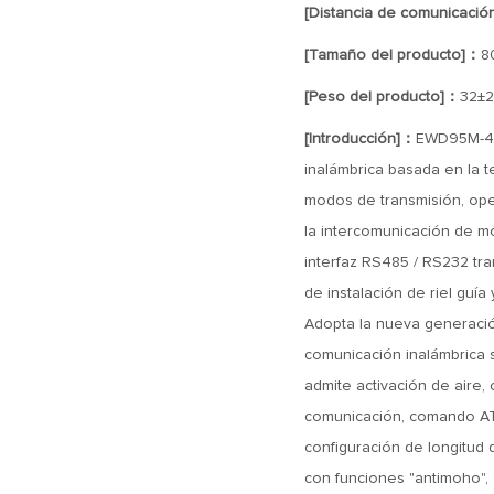
[Distancia de comunicació
[Tamaño del producto]：
8
[Peso del producto]：
32±2
[Introducción]：
EWD95M-400
inalámbrica basada en la t
modos de transmisión, ope
la intercomunicación de m
interfaz RS485 / RS232 tran
de instalación de riel guí
Adopta la nueva generació
comunicación inalámbrica se
admite activación de aire, 
comunicación, comando AT, 
configuración de longitud 
con funciones "antimoho", 