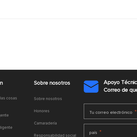
Apoyo Técni
ón
Sobre nosotros

Correo de q
 las cosas
Sobre nosotros
Honores
*
Tu correo electrónico
gente
Camaradería
ligente
*
país
Responsabilidad social