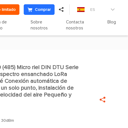

 limitado
Comprar
ES

n de
Sobre
Contacta
Blog
to
nosotros
nosotros
85) Micro riel DIN DTU Serie

espectro ensanchado LoRa
lé Conexión automática de
 un solo punto, instalación de
 velocidad del aire Pequeño y

：
30dBm