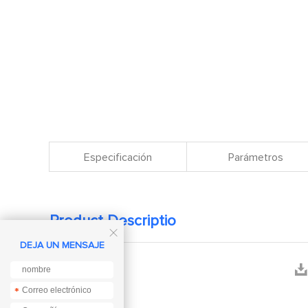
Especificación
Parámetros
Product Descriptio

DEJA UN MENSAJE


Manual
*
*