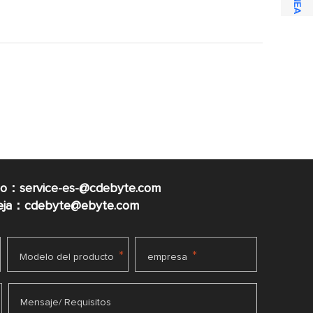
co：service-es-@cdebyte.com
ueja：cdebyte@ebyte.com
*
*
Modelo del producto
empresa
Mensaje/ Requisitos