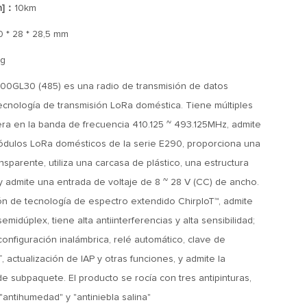
n]：
10km
0 * 28 * 28,5 mm
g
GL30 (485) es una radio de transmisión de datos
ecnología de transmisión LoRa doméstica. Tiene múltiples
ra en la banda de frecuencia 410.125 ~ 493.125MHz, admite
ódulos LoRa domésticos de la serie E290, proporciona una
sparente, utiliza una carcasa de plástico, una estructura
a y admite una entrada de voltaje de 8 ~ 28 V (CC) de ancho.
n de tecnología de espectro extendido ChirpIoT™, admite
midúplex, tiene alta antiinterferencias y alta sensibilidad;
configuración inalámbrica, relé automático, clave de
actualización de IAP y otras funciones, y admite la
de subpaquete. El producto se rocía con tres antipinturas,
"antihumedad" y "antiniebla salina"