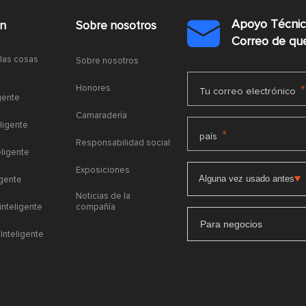
Apoyo Técni
ón
Sobre nosotros

Correo de q
 las cosas
Sobre nosotros
Honores
*
Tu correo electrónico
gente
Camaradería
ligente
*
país
Responsabilidad social
eligente
Exposiciones
igente
Noticias de la
 inteligente
compañía
Para negocios
Inteligente