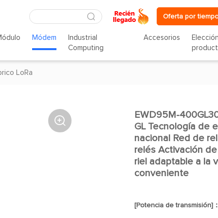
Oferta por tiempo
Módulo
Módem
Industrial
Accesorios
Elecció
Computing
produc
rico LoRa
EWD95M-400GL30 (4

GL Tecnología de 
nacional Red de re
relés Activación de
riel adaptable a la
conveniente
[Potencia de transmisión]