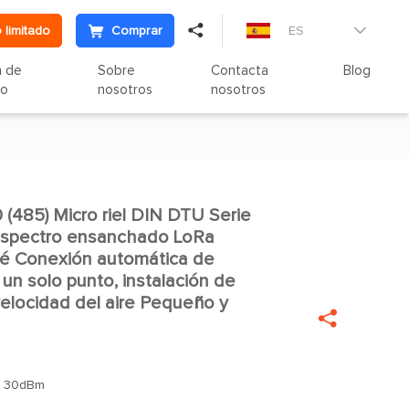

 limitado
Comprar
ES

n de
Sobre
Contacta
Blog
to
nosotros
nosotros
85) Micro riel DIN DTU Serie

espectro ensanchado LoRa
lé Conexión automática de
 un solo punto, instalación de
 velocidad del aire Pequeño y

：
30dBm