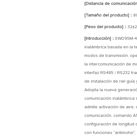
[Distancia de comunicació
[Tamaño del producto]：
8
[Peso del producto]：
32±2
[Introducción]：
EWD95M-400
inalámbrica basada en la t
modos de transmisión, ope
la intercomunicación de m
interfaz RS485 / RS232 tran
de instalación de riel guí
Adopta la nueva generació
comunicación inalámbrica se
admite activación de aire, 
comunicación, comando AT, 
configuración de longitud 
con funciones "antimoho", 