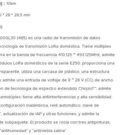
n]：
10km
0 * 28 * 28,5 mm
g
GL30 (485) es una radio de transmisión de datos
ecnología de transmisión LoRa doméstica. Tiene múltiples
ra en la banda de frecuencia 410.125 ~ 493.125MHz, admite
ódulos LoRa domésticos de la serie E290, proporciona una
sparente, utiliza una carcasa de plástico, una estructura
a y admite una entrada de voltaje de 8 ~ 28 V (CC) de ancho.
n de tecnología de espectro extendido ChirpIoT™, admite
midúplex, tiene alta antiinterferencias y alta sensibilidad;
configuración inalámbrica, relé automático, clave de
actualización de IAP y otras funciones, y admite la
de subpaquete. El producto se rocía con tres antipinturas,
"antihumedad" y "antiniebla salina"