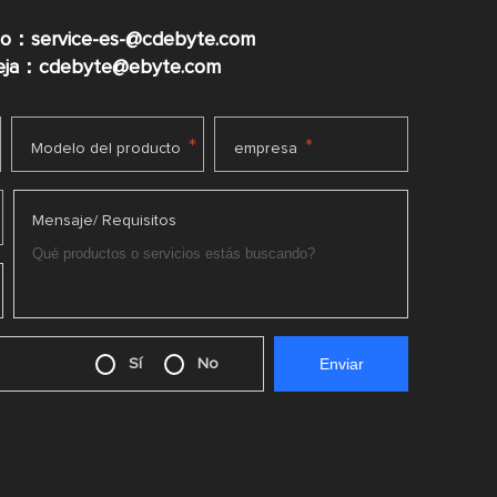
co：service-es-@cdebyte.com
ueja：cdebyte@ebyte.com
*
*
Modelo del producto
empresa
Mensaje/ Requisitos
Sí
No