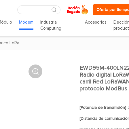
Oferta por tiempo
Módulo
Módem
Industrial
Accesorios
Elecció
Computing
produc
rico LoRa
EWD95M-400LN22 (

Radio digital LoRa
carril Red LoRaWAN
protocolo ModBus
[Potencia de transmisión]
[Distancia de comunicació