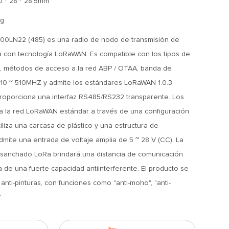
0 * 28 * 28.5mm
g
0LN22 (485) es una radio de nodo de transmisión de
a con tecnología LoRaWAN. Es compatible con los tipos de
 métodos de acceso a la red ABP / OTAA, banda de
410 ~ 510MHZ y admite los estándares LoRaWAN 1.0.3
roporciona una interfaz RS485/RS232 transparente. Los
 la red LoRaWAN estándar a través de una configuración
liza una carcasa de plástico y una estructura de
 admite una entrada de voltaje amplia de 5 ~ 28 V (CC). La
sanchado LoRa brindará una distancia de comunicación
a de una fuerte capacidad antiinterferente. El producto se
 anti-pinturas, con funciones como "anti-moho", "anti-
.