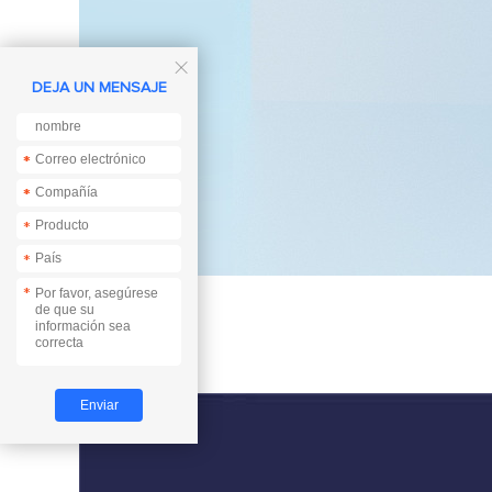

DEJA UN MENSAJE
*
*
*
*
*
*
*