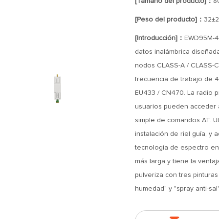
[Tamaño del producto]：
8
[Peso del producto]：
32±2
[Introducción]：
EWD95M-40
datos inalámbrica diseñad
nodos CLASS-A / CLASS-C,
frecuencia de trabajo de 
EU433 / CN470. La radio p
usuarios pueden acceder a
simple de comandos AT. Uti
instalación de riel guía, y
tecnología de espectro en
más larga y tiene la ventaj
pulveriza con tres pinturas
humedad" y "spray anti-sal"