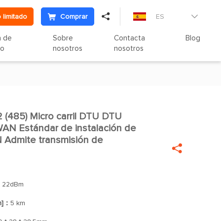

 limitado
Comprar
ES

n de
Sobre
Contacta
Blog
to
nosotros
nosotros
485) Micro carril DTU DTU

WAN Estándar de instalación de
 Admite transmisión de

：
22dBm
n]：
5 km