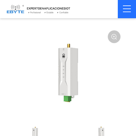
Módem
Módem inalámbrico
Home
>
Módem
>
>
inalámbrico
LoRa
