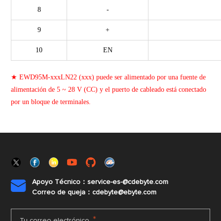
8
-
9
+
10
EN
★ EWD95M-xxxLN22 (xxx) puede ser alimentado por una fuente de
alimentación de 5 ~ 28 V (CC) y el puerto de cableado está conectado
por un bloque de terminales.
Apoyo Técnico：service-es-@cdebyte.com

Correo de queja：cdebyte@ebyte.com
*
Tu correo electrónico