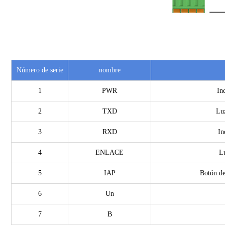
Número de serie
nombre
1
PWR
In
2
TXD
Luz
3
RXD
In
4
ENLACE
L
5
IAP
Botón de
6
Un
7
B