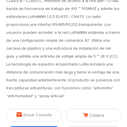
CLASS-A / CLASS-C, métodos de acceso a la red ABP / OTAA,
banda de frecuencia de trabajo de 410 ~ 510MHZ y admite los
estándares LoRaWAN 1.0.3 EU433 / CN470. La radio
proporciona una interfaz RS485/RS232 transparente. Los
usuarios pueden acceder a la red LoRaWAN estándar a través
de una configuración simple de comandos AT. Utiliza una
carcasa de plástico y una estructura de instalación de riel
guía, y admite una entrada de voltaje amplia de 5 ~ 28 V (CC).
La tecnología de espectro ensanchado LoRa brindará una
distancia de comunicación más larga y tiene la ventaja de una
fuerte capacidad antiinterferente. El producto se pulveriza con
tres pinturas anti-pinturas, con funciones como "anti-moho",
"anti-humedad" y "spray anti-sal".


Enviar Consulta
Compra