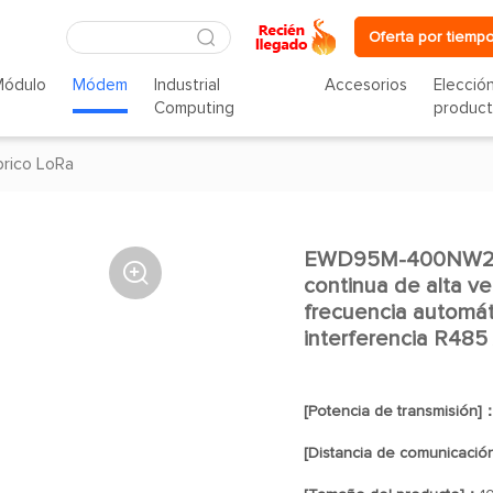
Oferta por tiempo
Módulo
Módem
Industrial
Accesorios
Elecció
Computing
produc
rico LoRa
EWD95M-400NW22 (

continua de alta ve
frecuencia automát
interferencia R485
[Potencia de transmisión]
[Distancia de comunicació