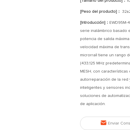
[Tamaño del producto]：
1
[Peso del producto]：
32±
[Introducción]：
EWD95M-40
serie inalámbrico basado 
potencia de salida máxima
velocidad máxima de tran
microrraíl tiene un rango 
(433,125 MHz predeterminad
MESH, con características 
autorreparación de la red 
inteligentes y sensores in
soluciones de automatizació
de aplicación.

Enviar Cons