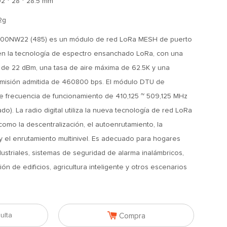
02 * 28 * 28.5 mm
2g
0NW22 (485) es un módulo de red LoRa MESH de puerto
en la tecnología de espectro ensanchado LoRa, con una
 de 22 dBm, una tasa de aire máxima de 62.5K y una
smisión admitida de 460800 bps. El módulo DTU de
de frecuencia de funcionamiento de 410,125 ~ 509,125 MHz
o). La radio digital utiliza la nueva tecnología de red LoRa
como la descentralización, el autoenrutamiento, la
y el enrutamiento multinivel. Es adecuado para hogares
dustriales, sistemas de seguridad de alarma inalámbricos,
n de edificios, agricultura inteligente y otros escenarios

ulta
Compra