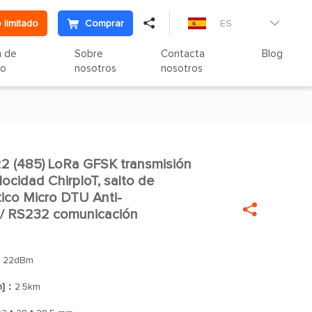

 limitado
Comprar
ES

n de
Sobre
Contacta
Blog
to
nosotros
nosotros
485) LoRa GFSK transmisión

locidad ChirpIoT, salto de
ico Micro DTU Anti-

 / RS232 comunicación
：
22dBm
n]：
2.5km