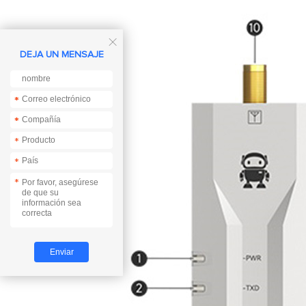

DEJA UN MENSAJE
*
*
*
*
*
*
*