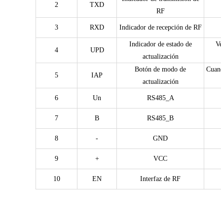
2
TXD
RF
3
RXD
Indicador de recepción de RF
Indicador de estado de
V
4
UPD
actualización
Botón de modo de
Cuand
5
IAP
actualización
6
Un
RS485_A
7
B
RS485_B
8
-
GND
9
+
VCC
10
EN
Interfaz de RF