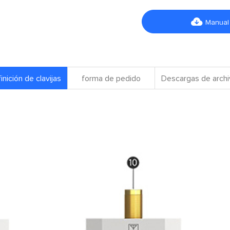

Manual
inición de clavijas
forma de pedido
Descargas de arch