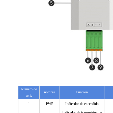
Número de
nombre
Función
serie
1
PWR
Indicador de encendido
Indicador de transmisión de