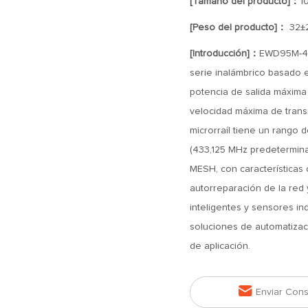
[Tamaño del producto]：
1
[Peso del producto]：
32±
[Introducción]：
EWD95M-40
serie inalámbrico basado 
potencia de salida máxima
velocidad máxima de tran
microrraíl tiene un rango 
(433,125 MHz predeterminad
MESH, con características 
autorreparación de la red 
inteligentes y sensores in
soluciones de automatizació
de aplicación.

Enviar Cons