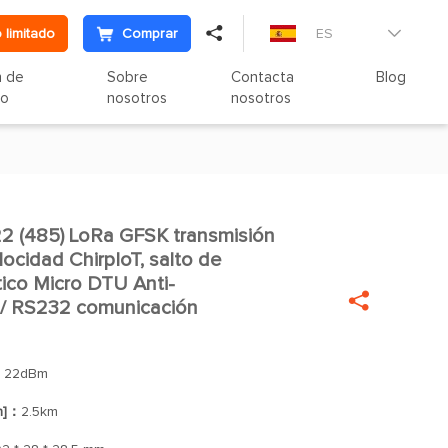

 limitado
Comprar
ES

n de
Sobre
Contacta
Blog
to
nosotros
nosotros
485) LoRa GFSK transmisión

locidad ChirpIoT, salto de
ico Micro DTU Anti-

 / RS232 comunicación
：
22dBm
n]：
2.5km