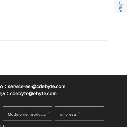
co：service-es-@cdebyte.com
ueja：cdebyte@ebyte.com
*
*
Modelo del producto
empresa