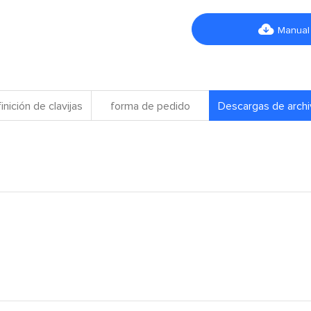

Manual
inición de clavijas
forma de pedido
Descargas de arch