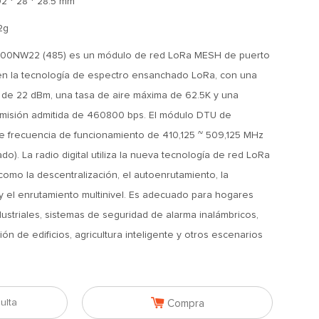
02 * 28 * 28.5 mm
2g
0NW22 (485) es un módulo de red LoRa MESH de puerto
en la tecnología de espectro ensanchado LoRa, con una
 de 22 dBm, una tasa de aire máxima de 62.5K y una
smisión admitida de 460800 bps. El módulo DTU de
de frecuencia de funcionamiento de 410,125 ~ 509,125 MHz
o). La radio digital utiliza la nueva tecnología de red LoRa
como la descentralización, el autoenrutamiento, la
y el enrutamiento multinivel. Es adecuado para hogares
dustriales, sistemas de seguridad de alarma inalámbricos,
n de edificios, agricultura inteligente y otros escenarios

ulta
Compra