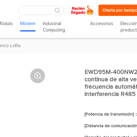
Oferta por tiempo
Módulo
Módem
Industrial
Accesorios
Elecció
Computing
produc
rico LoRa
EWD95M-400NW22 (

continua de alta ve
frecuencia automát
interferencia R485
[Potencia de transmisión]
[Distancia de comunicació