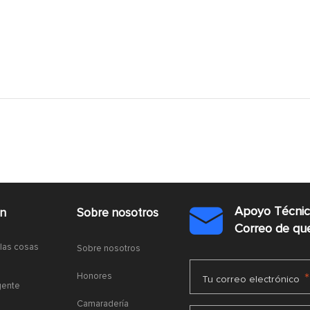
Apoyo Técni
ón
Sobre nosotros

Correo de q
 las cosas
Sobre nosotros
Honores
*
Tu correo electrónico
gente
Camaradería