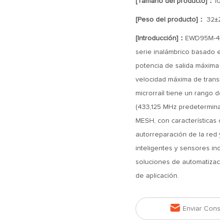
[Tamaño del producto]：
1
[Peso del producto]：
32±
[Introducción]：
EWD95M-40
serie inalámbrico basado 
potencia de salida máxima
velocidad máxima de tran
microrraíl tiene un rango 
(433,125 MHz predeterminad
MESH, con características 
autorreparación de la red 
inteligentes y sensores in
soluciones de automatizació
de aplicación.

Enviar Cons