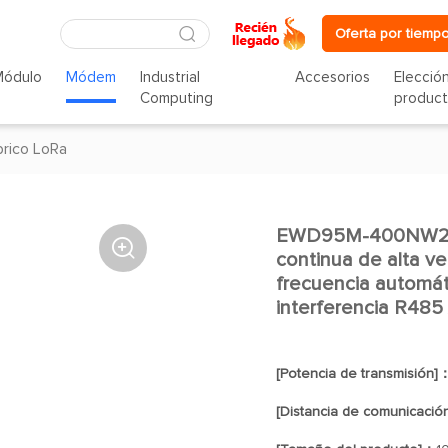
Oferta por tiempo
Módulo
Módem
Industrial
Accesorios
Elecció
Computing
produc
rico LoRa
EWD95M-400NW22 (

continua de alta ve
frecuencia automát
interferencia R485
[Potencia de transmisión]
[Distancia de comunicació