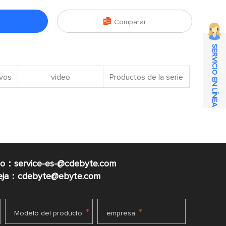

Comparar
SERVICIO EN LÍNEA
ivos
video
Productos de la serie
co：service-es-@cdebyte.com
ueja：cdebyte@ebyte.com
*
*
Modelo del producto
empresa