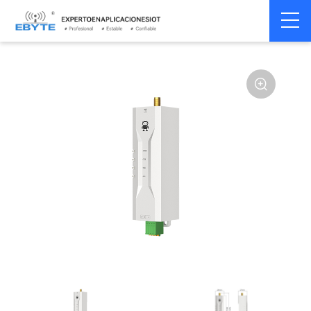
Módem
Módem inalámbrico
Home
>
Módem
>
>
inalámbrico
LoRa
