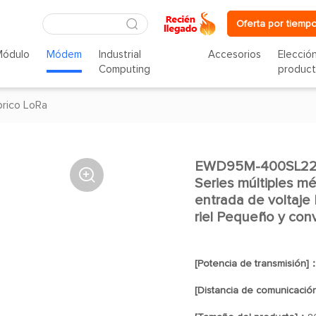
Oferta por tiempo
Módulo
Módem
Industrial
Accesorios
Elecció
Computing
produc
rico LoRa
EWD95M-400SL22P(

Series múltiples m
entrada de voltaje
riel Pequeño y con
[Potencia de transmisión]
[Distancia de comunicació