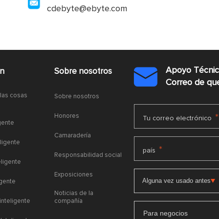
cdebyte@ebyte.com
Apoyo Técni
ón
Sobre nosotros

Correo de q
 las cosas
Sobre nosotros
Honores
*
Tu correo electrónico
gente
Camaradería
ligente
*
país
Responsabilidad social
eligente
Exposiciones
igente
Noticias de la
 inteligente
compañía
Para negocios