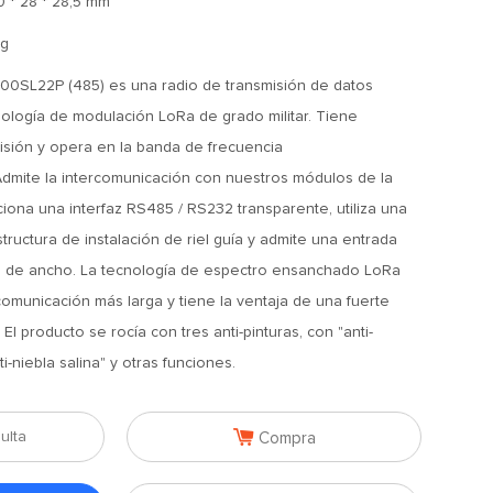
0 * 28 * 28,5 mm
g
SL22P (485) es una radio de transmisión de datos
cnología de modulación LoRa de grado militar. Tiene
isión y opera en la banda de frecuencia
mite la intercomunicación con nuestros módulos de la
ciona una interfaz RS485 / RS232 transparente, utiliza una
tructura de instalación de riel guía y admite una entrada
C) de ancho. La tecnología de espectro ensanchado LoRa
comunicación más larga y tiene la ventaja de una fuerte
El producto se rocía con tres anti-pinturas, con "anti-
i-niebla salina" y otras funciones.

ulta
Compra