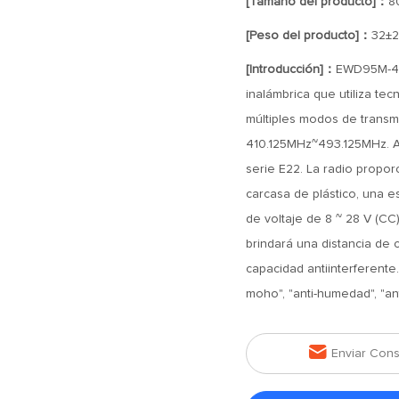
[Tamaño del producto]：
8
[Peso del producto]：
32±2
[Introducción]：
EWD95M-400
inalámbrica que utiliza te
múltiples modos de transm
410.125MHz~493.125MHz. Ad
serie E22. La radio propor
carcasa de plástico, una es
de voltaje de 8 ~ 28 V (C
brindará una distancia de 
capacidad antiinterferente. 
moho", "anti-humedad", "ant

Enviar Cons