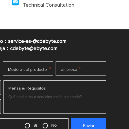
Technical Consultation
co：service-es-@cdebyte.com
ueja：cdebyte@ebyte.com
*
*
Modelo del producto
empresa
Mensaje/ Requisitos
Sí
No