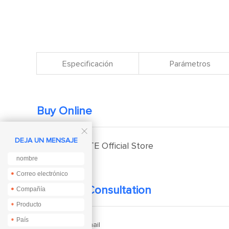
Especificación
Parámetros
Buy Online

DEJA UN MENSAJE
EBYTE Official Store
*
*
Technical Consultation
*
*
*
*
Enquiry Email