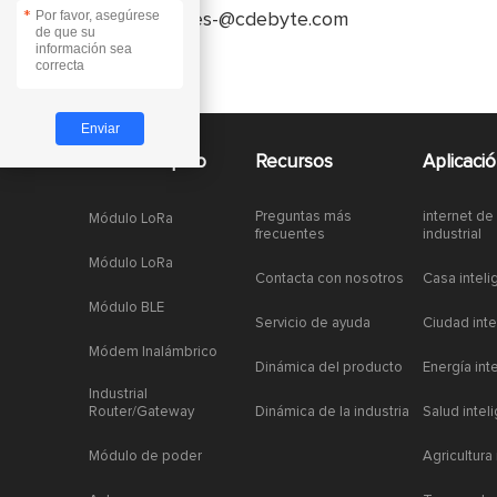
*
service-es-@cdebyte.com
Acceso rapido
Recursos
Aplicaci
Preguntas más
internet de
Módulo LoRa
frecuentes
industrial
Módulo LoRa
Contacta con nosotros
Casa inteli
Módulo BLE
Servicio de ayuda
Ciudad inte
Módem Inalámbrico
Dinámica del producto
Energía int
Industrial
Router/Gateway
Dinámica de la industria
Salud intel
Módulo de poder
Agricultura