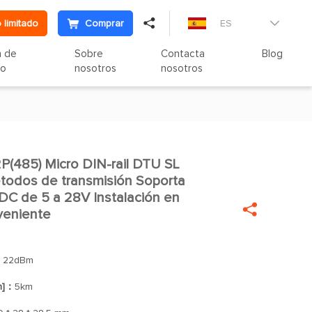

 limitado
Comprar
ES

n de
Sobre
Contacta
Blog
to
nosotros
nosotros
485) Micro DIN-rail DTU SL

étodos de transmisión Soporta
 DC de 5 a 28V Instalación en

veniente
：
22dBm
n]：
5km