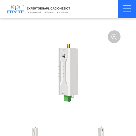
Módem
Módem inalámbrico
Home
>
Módem
>
>
inalámbrico
LoRa
