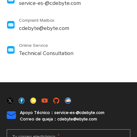
service-es-@cdebyte.com
Complaint Mailbox
cdebyte@ebyte.com
Online Service
Technical Consultation
Apoyo Técnico：service-es-@cdebyte.com

Correo de queja：cdebyte@ebyte.com
*
Tu correo electrónico