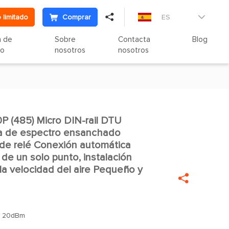

 limitado
Comprar
ES

n de
Sobre
Contacta
Blog
to
nosotros
nosotros
(485) Micro DIN-rail DTU

ía de espectro ensanchado
de relé Conexión automática
 de un solo punto, instalación
 la velocidad del aire Pequeño y

：
20dBm