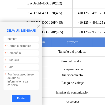
EWD95M-400GL20(232)
EWD95M-400GL30(485)
410.125 ~ 493.125 
EWD95M-400GL20P(485)
410.125 ~ 493.125 

DEJA UN MENSAJE
EWD95M-900GL20P(485)
850.125 ~ 930.125 
Número de serie
proyecto
*
*
1
Tamaño del producto
*
*
*
2
Peso del producto
*
Temperatura de
3
*
funcionamiento
4
Rango de voltaje
5
Interfaz de comunicación
6
Velocidad