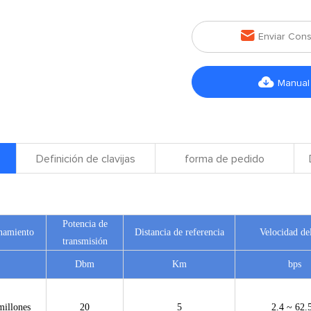

Enviar Cons

Manual
Definición de clavijas
forma de pedido
Potencia de
onamiento
Distancia de referencia
Velocidad del
transmisión
Dbm
Km
bps
millones
20
5
2.4 ~ 62.