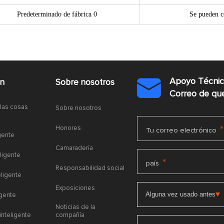
Predeterminado de fábrica 0
Se pueden c
Apoyo Técni
ón
Sobre nosotros

Correo de q
 las cosas
Sobre nosotros
Honores
*
Tu correo electrónico
gente
Camaradería
ligente
*
país
Responsabilidad social
eligente
Exposiciones
igente
Noticias de la
 inteligente
compañía