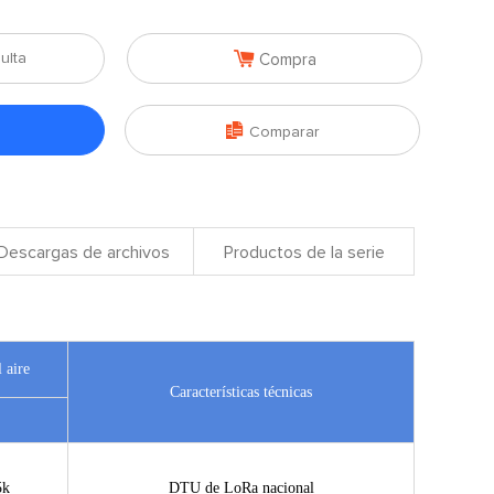

ulta
Compra

Comparar
Descargas de archivos
Productos de la serie
 aire
Características técnicas
5k
DTU de LoRa nacional