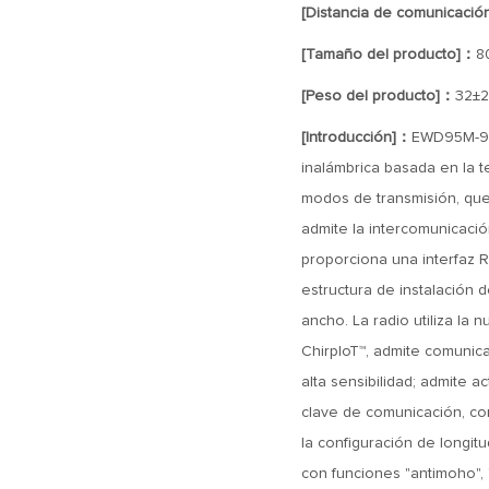
[Distancia de comunicació
[Tamaño del producto]：
8
[Peso del producto]：
32±2
[Introducción]：
EWD95M-900
inalámbrica basada en la t
modos de transmisión, que
admite la intercomunicaci
proporciona una interfaz R
estructura de instalación d
ancho. La radio utiliza l
ChirpIoT™, admite comunicac
alta sensibilidad; admite a
clave de comunicación, com
la configuración de longitu
con funciones "antimoho", "