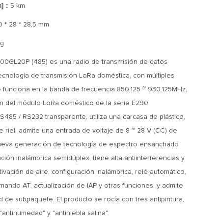
n]：
5 km
0 * 28 * 28,5 mm
g
GL20P (485) es una radio de transmisión de datos
ecnología de transmisión LoRa doméstica, con múltiples
 funciona en la banda de frecuencia 850.125 ~ 930.125MHz,
ón del módulo LoRa doméstico de la serie E290,
S485 / RS232 transparente, utiliza una carcasa de plástico,
e riel, admite una entrada de voltaje de 8 ~ 28 V (CC) de
a nueva generación de tecnología de espectro ensanchado
ión inalámbrica semidúplex, tiene alta antiinterferencias y
ctivación de aire, configuración inalámbrica, relé automático,
ando AT, actualización de IAP y otras funciones, y admite
d de subpaquete. El producto se rocía con tres antipintura,
antihumedad" y "antiniebla salina".