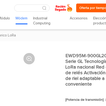
Oferta por tiempo
Módulo
Módem
Industrial
Accesorios
Elecció
Computing
produc
rico LoRa
EWD95M-900GL20P 

Serie GL Tecnolog
LoRa nacional Red 
de relés Activación
de riel adaptable a
conveniente
[Potencia de transmisión]