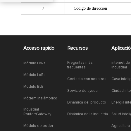
7
Código de dirección
Acceso rapido
Recursos
Aplicaci
Preguntas más
internet de
Módulo LoRa
frecuentes
industrial
Módulo LoRa
Contacta con nosotros
Casa inteli
Módulo BLE
Servicio de ayuda
Ciudad inte
Módem Inalámbrico
Dinámica del producto
Energía int
Industrial
Router/Gateway
Dinámica de la industria
Salud intel
Módulo de poder
Agricultura