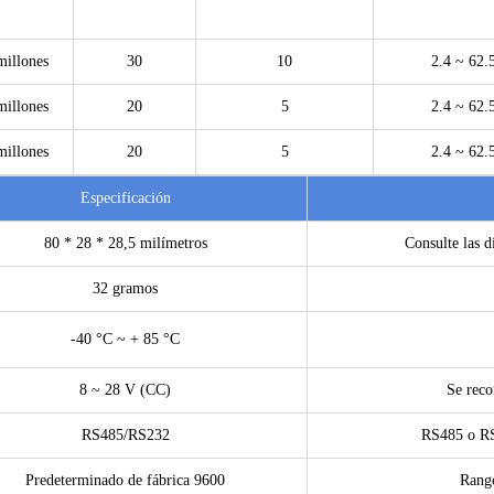
millones
30
10
2.4 ~ 62.
millones
20
5
2.4 ~ 62.
millones
20
5
2.4 ~ 62.
Especificación
80 * 28 * 28,5 milímetros
Consulte las d
32 gramos
-40 °C ~ + 85 °C
8 ~ 28 V (CC)
Se reco
RS485/RS232
RS485 o RS2
Predeterminado de fábrica 9600
Rango