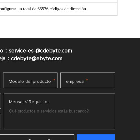
onfigurar un total de 65536 códigos de dirección
co：service-es-@cdebyte.com
ueja：cdebyte@ebyte.com
*
*
Modelo del producto
empresa
Mensaje/ Requisitos