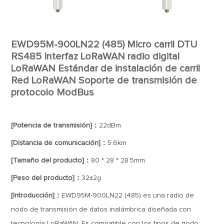
EWD95M-900LN22 (485) Micro carril DTU
RS485 Interfaz LoRaWAN radio digital
LoRaWAN Estándar de instalación de carril
Red LoRaWAN Soporte de transmisión de
protocolo ModBus
[Potencia de transmisión]：
22dBm
[Distancia de comunicación]：
5.6km
[Tamaño del producto]：
80 * 28 * 28.5mm
[Peso del producto]：
32±2g
[Introducción]：
EWD95M-900LN22 (485) es una radio de
nodo de transmisión de datos inalámbrica diseñada con
tecnología LoRaWAN. Es compatible con los tipos de nodo