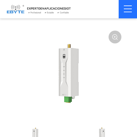
Módem
Módem inalámbrico
Home
>
Módem
>
>
inalámbrico
LoRa
