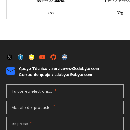
Interfaz de antena
Escuela secund
peso
32g
Apoyo Técnico：service-es-@cdebyte.com

Correo de queja：cdebyte@ebyte.com
*
Tu correo electrónico
*
Modelo del producto
*
empresa