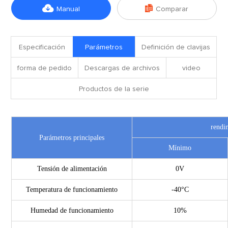


Manual
Comparar
Especificación
Parámetros
Definición de clavijas
forma de pedido
Descargas de archivos
video
Productos de la serie
rendi
Parámetros principales
Mínimo
Tensión de alimentación
0V
Temperatura de funcionamiento
-40°C
Humedad de funcionamiento
10%