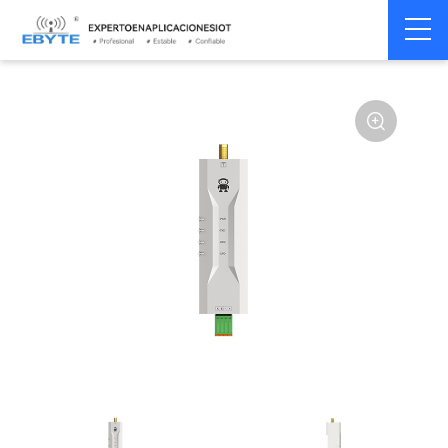
Módem
Módem inalámbrico
Home
>
Módem
>
>
inalámbrico
LoRa
