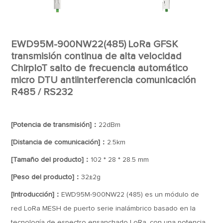
EWD95M-900NW22(485) LoRa GFSK
transmisión continua de alta velocidad
ChirpIoT salto de frecuencia automático
micro DTU antiinterferencia comunicación
R485 / RS232
[Potencia de transmisión]：
22dBm
[Distancia de comunicación]：
2.5km
[Tamaño del producto]：
102 * 28 * 28.5 mm
[Peso del producto]：
32±2g
[Introducción]：
EWD95M-900NW22 (485) es un módulo de
red LoRa MESH de puerto serie inalámbrico basado en la
tecnología de espectro ensanchado LoRa, con una potencia