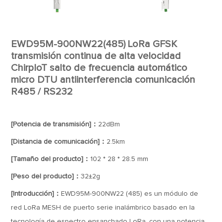
EWD95M-900NW22(485) LoRa GFSK
transmisión continua de alta velocidad
ChirpIoT salto de frecuencia automático
micro DTU antiinterferencia comunicación
R485 / RS232
[Potencia de transmisión]：
22dBm
[Distancia de comunicación]：
2.5km
[Tamaño del producto]：
102 * 28 * 28.5 mm
[Peso del producto]：
32±2g
[Introducción]：
EWD95M-900NW22 (485) es un módulo de
red LoRa MESH de puerto serie inalámbrico basado en la
tecnología de espectro ensanchado LoRa, con una potencia