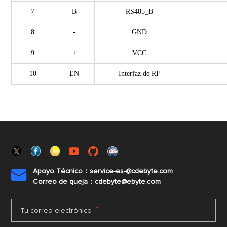
7
B
RS485_B
8
-
GND
9
+
VCC
10
EN
Interfaz de RF
Apoyo Técnico：service-es-@cdebyte.com

Correo de queja：cdebyte@ebyte.com
*
Tu correo electrónico