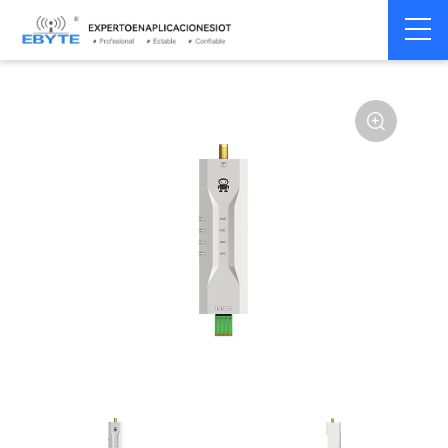
Módem
Módem inalámbrico
Home
>
Módem
>
>
inalámbrico
LoRa
