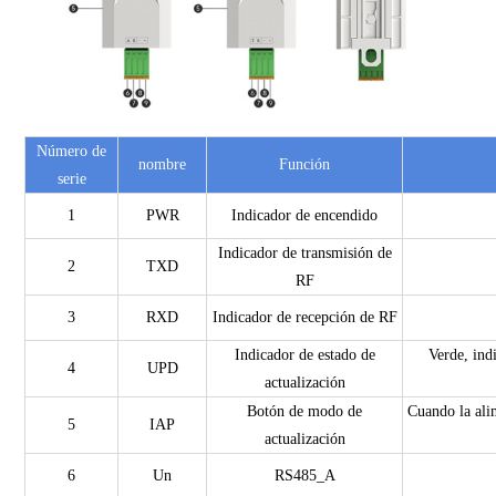
Número de
nombre
Función
serie
1
PWR
Indicador de encendido
Indicador de transmisión de
2
TXD
RF
3
RXD
Indicador de recepción de RF
Indicador de estado de
Verde, ind
4
UPD
actualización
Botón de modo de
Cuando la ali
5
IAP
actualización
6
Un
RS485_A