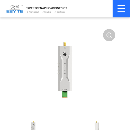
Módem
Módem inalámbrico
Home
>
Módem
>
>
inalámbrico
LoRa
