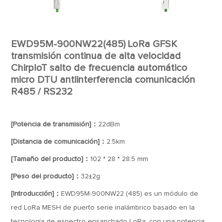
EWD95M-900NW22(485) LoRa GFSK
transmisión continua de alta velocidad
ChirpIoT salto de frecuencia automático
micro DTU antiinterferencia comunicación
R485 / RS232
[Potencia de transmisión]：
22dBm
[Distancia de comunicación]：
2.5km
[Tamaño del producto]：
102 * 28 * 28.5 mm
[Peso del producto]：
32±2g
[Introducción]：
EWD95M-900NW22 (485) es un módulo de
red LoRa MESH de puerto serie inalámbrico basado en la
tecnología de espectro ensanchado LoRa, con una potencia