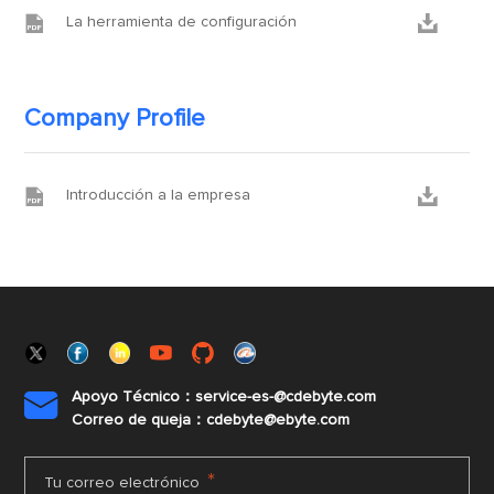


La herramienta de configuración
Company Profile


Introducción a la empresa
Apoyo Técnico：service-es-@cdebyte.com

Correo de queja：cdebyte@ebyte.com
*
Tu correo electrónico