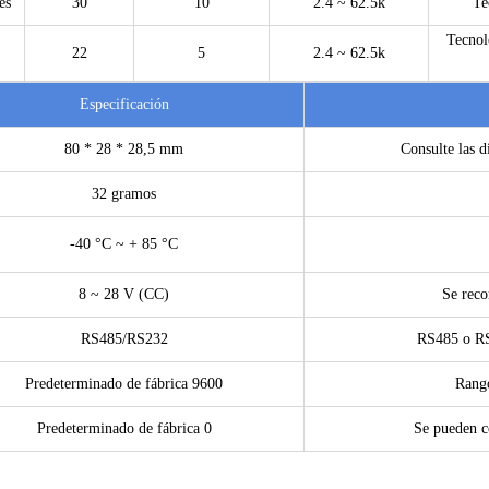
es
30
10
2.4 ~ 62.5k
Te
Tecnol
22
5
2.4 ~ 62.5k
Especificación
80 * 28 * 28,5 mm
Consulte las d
32 gramos
-40 °C ~ + 85 °C
8 ~ 28 V (CC)
Se reco
RS485/RS232
RS485 o RS2
Predeterminado de fábrica 9600
Rango
Predeterminado de fábrica 0
Se pueden c