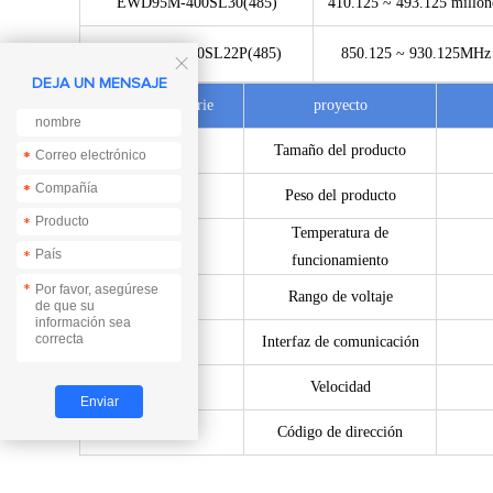
EWD95M-400SL30(485)
410.125 ~ 493.125 millon
EWD95M-900SL22P(485)
850.125 ~ 930.125MHz

DEJA UN MENSAJE
Número de serie
proyecto
1
Tamaño del producto
*
*
*
*
2
Peso del producto
*
Temperatura de
3
*
funcionamiento
*
4
Rango de voltaje
5
Interfaz de comunicación
6
Velocidad
7
Código de dirección