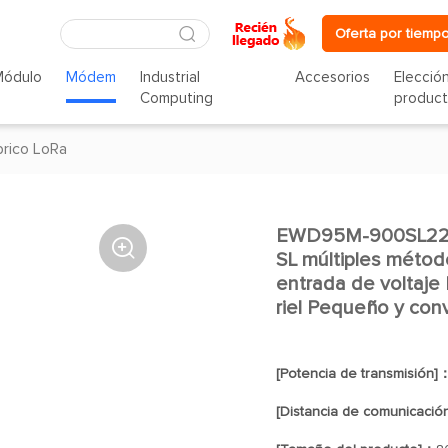
Oferta por tiempo
Módulo
Módem
Industrial
Accesorios
Elecció
Computing
produc
rico LoRa
EWD95M-900SL22P(4

SL múltiples métod
entrada de voltaje
riel Pequeño y con
[Potencia de transmisión]
[Distancia de comunicació