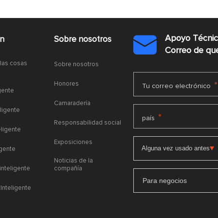
Apoyo Técni
ón
Sobre nosotros

Correo de q
 las cosas
Sobre nosotros
Honores
*
Tu correo electrónico
gente
Camaradería
ligente
*
país
Responsabilidad social
eligente
Exposiciones
igente
Noticias de la
 inteligente
compañía
Para negocios
Inteligente