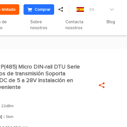

 limitado
Comprar
ES

n de
Sobre
Contacta
Blog
to
nosotros
nosotros
85) Micro DIN-rail DTU Serie

os de transmisión Soporta
 DC de 5 a 28V Instalación en

veniente
：
22dBm
n]：
5km