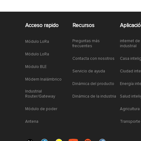
Acceso rapido
Recursos
Aplicaci
Preguntas más
internet de
Módulo LoRa
frecuentes
industrial
Módulo LoRa
Contacta con nosotros
Casa inteli
Módulo BLE
Servicio de ayuda
Ciudad inte
Módem Inalámbrico
Dinámica del producto
Energía int
Industrial
Router/Gateway
Dinámica de la industria
Salud intel
Módulo de poder
Agricultura
Antena
Transporte 