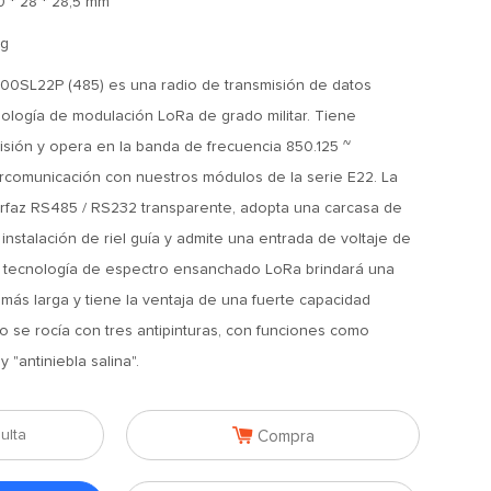
0 * 28 * 28,5 mm
g
SL22P (485) es una radio de transmisión de datos
cnología de modulación LoRa de grado militar. Tiene
isión y opera en la banda de frecuencia 850.125 ~
ercomunicación con nuestros módulos de la serie E22. La
erfaz RS485 / RS232 transparente, adopta una carcasa de
 instalación de riel guía y admite una entrada de voltaje de
a tecnología de espectro ensanchado LoRa brindará una
más larga y tiene la ventaja de una fuerte capacidad
to se rocía con tres antipinturas, con funciones como
 "antiniebla salina".

ulta
Compra