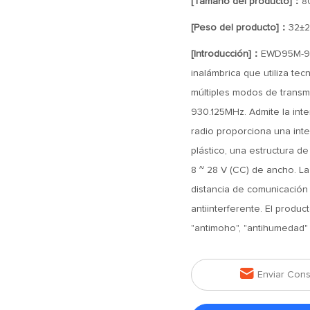
[Tamaño del producto]：
8
[Peso del producto]：
32±2
[Introducción]：
EWD95M-900
inalámbrica que utiliza te
múltiples modos de transm
930.125MHz. Admite la int
radio proporciona una int
plástico, una estructura de
8 ~ 28 V (CC) de ancho. L
distancia de comunicación 
antiinterferente. El produc
"antimoho", "antihumedad" y

Enviar Cons