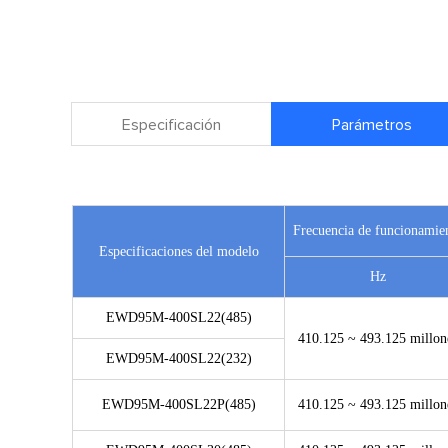
Especificación
Parámetros
Frecuencia de funcionamie
Especificaciones del modelo
Hz
EWD95M-400SL22(485)
410.125 ~ 493.125 millon
EWD95M-400SL22(232)
EWD95M-400SL22P(485)
410.125 ~ 493.125 millon