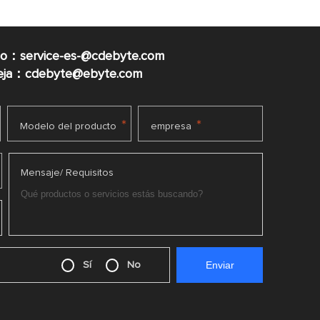
co：service-es-@cdebyte.com
ueja：cdebyte@ebyte.com
*
*
Modelo del producto
empresa
Mensaje/ Requisitos
Sí
No