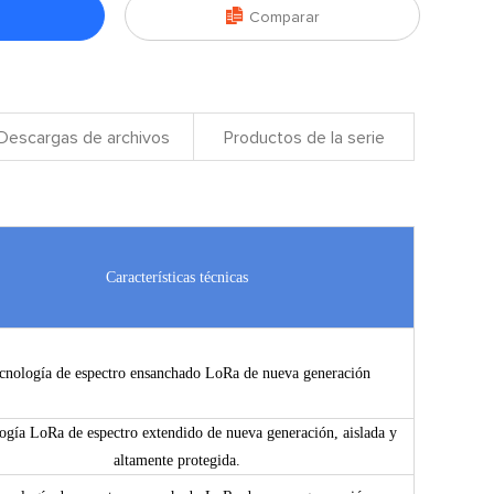

Comparar
Descargas de archivos
Productos de la serie
Características técnicas
cnología de espectro ensanchado LoRa de nueva generación
ogía LoRa de espectro extendido de nueva generación, aislada y
altamente protegida.