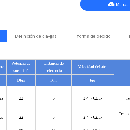

Manual
Definición de clavijas
forma de pedido
Potencia de
Distancia de
nto
Velocidad del aire
transmisión
referencia
Dbm
Km
bps
es
22
5
2.4 ~ 62.5k
Te
Tecnol
es
22
5
2.4 ~ 62.5k