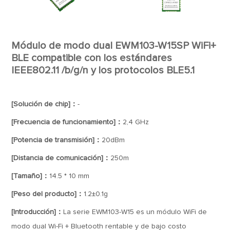
Módulo de modo dual EWM103-W15SP WiFi+
BLE compatible con los estándares
IEEE802.11 /b/g/n y los protocolos BLE5.1
[Solución de chip]：
-
[Frecuencia de funcionamiento]：
2,4 GHz
[Potencia de transmisión]：
20dBm
[Distancia de comunicación]：
250m
[Tamaño]：
14.5 * 10 mm
[Peso del producto]：
1.2±0.1g
[Introducción]：
La serie EWM103-W15 es un módulo WiFi de
modo dual Wi-Fi + Bluetooth rentable y de bajo costo