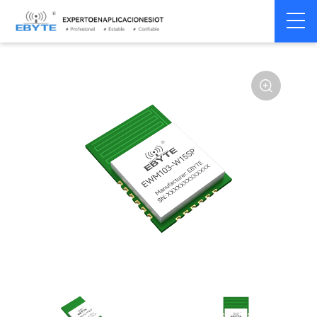
Home
>
Módulo
>
Wifi
>
Other
