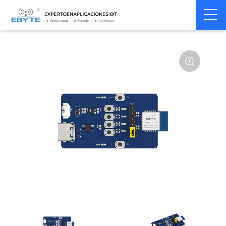
Home
>
Módulo
>
SPI/SOC/UART
>
Other
