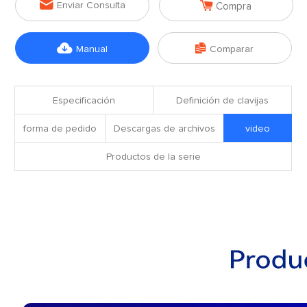


Enviar Consulta
Compra


Manual
Comparar
Especificación
Definición de clavijas
forma de pedido
Descargas de archivos
video
Productos de la serie