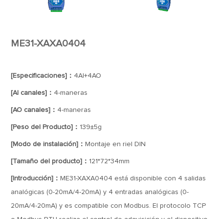
ME31-XAXA0404
[Especificaciones]：
4AI+4AO
[AI canales]：
4-maneras
[AO canales]：
4-maneras
[Peso del Producto]：
139±5g
[Modo de instalación]：
Montaje en riel DIN
[Tamaño del producto]：
121*72*34mm
[Introducción]：
ME31-XAXA0404 está disponible con 4 salidas
analógicas (0-20mA/4-20mA) y 4 entradas analógicas (0-
20mA/4-20mA) y es compatible con Modbus. El protocolo TCP