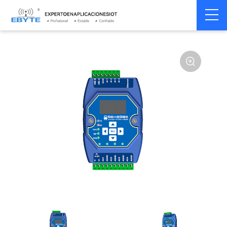
Home
>
Módem
>
Módulo de IO remotas
>
Ethernet IO
