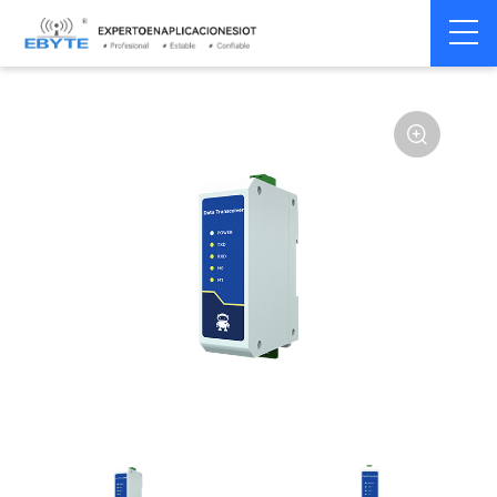
Servidor
Servidor de puerto
Home
>
Módem
>
>
serie/Ethernet
serie único
