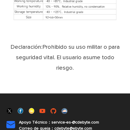
Declaración:Prohibido su uso militar o para
seguridad vital. El usuario asume todo
riesgo.
Apoyo Técnico：service-es-@cdebyte.com

Correo de queja：cdebyte@ebyte.com