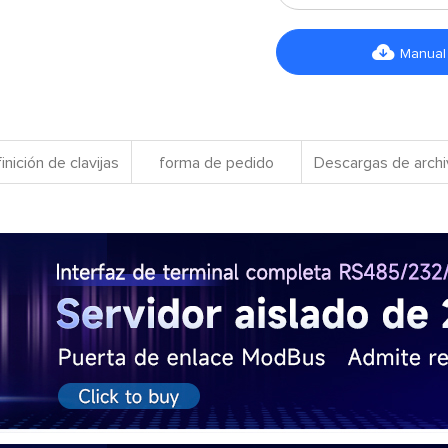

Manual
inición de clavijas
forma de pedido
Descargas de arch