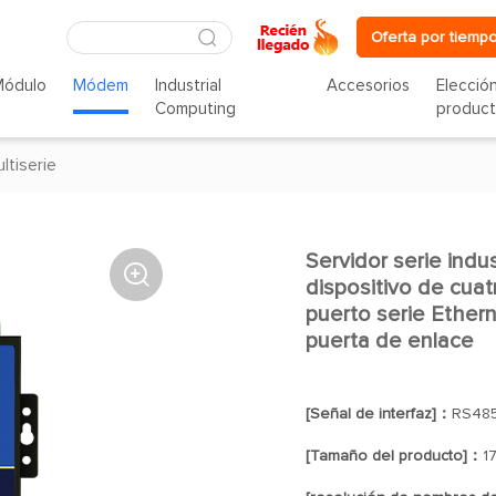
Oferta por tiempo
Módulo
Módem
Industrial
Accesorios
Elecció
Computing
produc
ltiserie
Servidor serie indu

dispositivo de cua
puerto serie Ethe
puerta de enlace
[Señal de interfaz]：
RS485
[Tamaño del producto]：
1