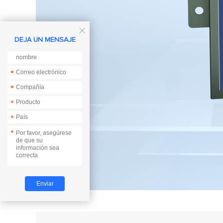

DEJA UN MENSAJE
*
*
*
*
*
*
*