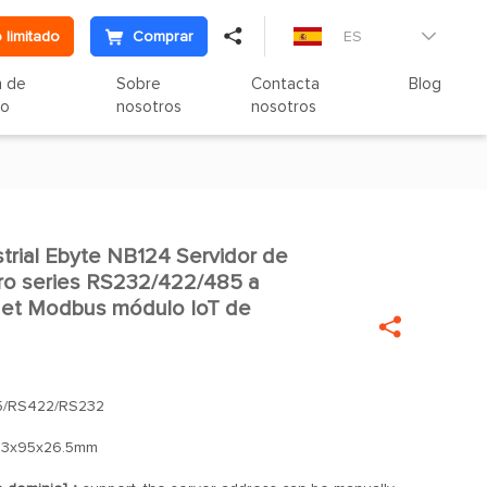

 limitado
Comprar
ES

n de
Sobre
Contacta
Blog
to
nosotros
nosotros
strial Ebyte NB124 Servidor de

tro series RS232/422/485 a
rnet Modbus módulo IoT de

/RS422/RS232
73x95x26.5mm