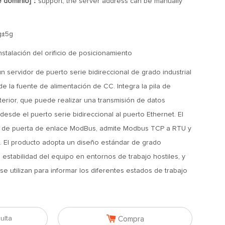
e dominio]：
support, the server address can be manually
g±5g
nstalación del orificio de posicionamiento
 servidor de puerto serie bidireccional de grado industrial
de la fuente de alimentación de CC. Integra la pila de
terior, que puede realizar una transmisión de datos
desde el puerto serie bidireccional al puerto Ethernet. El
ión de puerta de enlace ModBus, admite Modbus TCP a RTU y
 El producto adopta un diseño estándar de grado
la estabilidad del equipo en entornos de trabajo hostiles, y
 se utilizan para informar los diferentes estados de trabajo

ulta
Compra