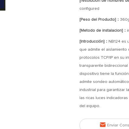
[resolución de nombres d
configured
[Peso del Producto]：
360
[Metodo de instalacion]：
i
[Introducción]：
NB124 es un
que admite el aislamiento 
protocolos TCP/IP en su in
transparente bidireccional 
dispositivo tiene la func
admite sondeo automático.
industrial para garantizar 
las ricas luces indicadoras
del equipo.

Enviar Cons