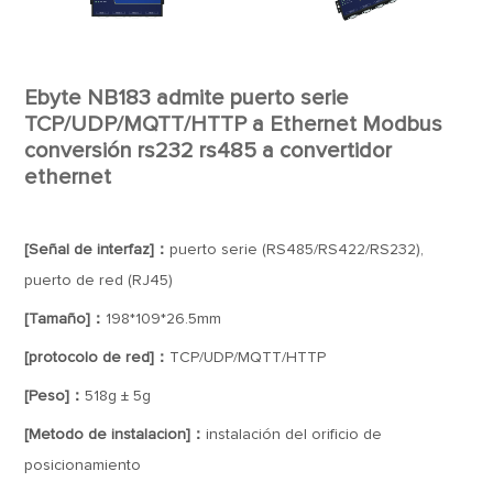
Ebyte NB183 admite puerto serie
TCP/UDP/MQTT/HTTP a Ethernet Modbus
conversión rs232 rs485 a convertidor
ethernet
[Señal de interfaz]：
puerto serie (RS485/RS422/RS232),
puerto de red (RJ45)
[Tamaño]：
198*109*26.5mm
[protocolo de red]：
TCP/UDP/MQTT/HTTP
[Peso]：
518g ± 5g
[Metodo de instalacion]：
instalación del orificio de
posicionamiento