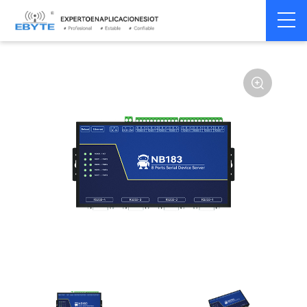
Servidor
Servidor
Home
>
Módem
>
>
serie/Ethernet
multiserie
