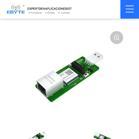
Servidor
módulo
Home
>
Módem
>
>
serie/Ethernet
ethernet
