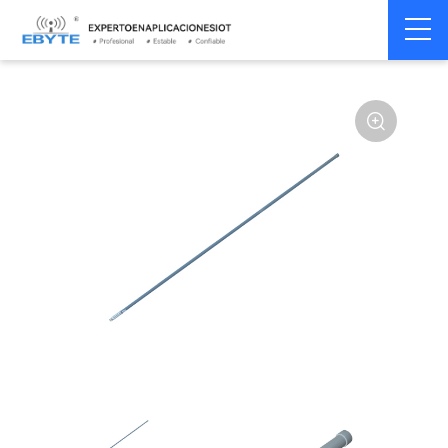
Home
>
Accesorios
>
Antena
>
230Mhz
