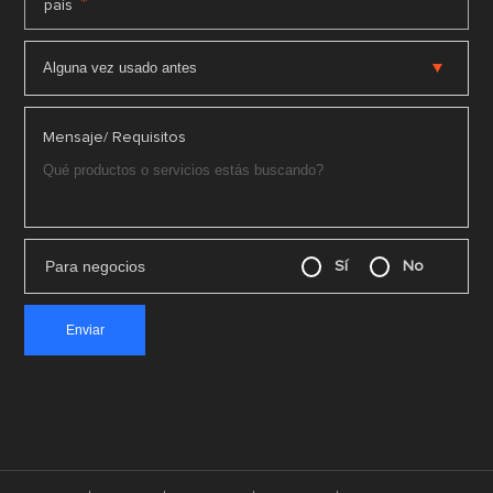
*
país
Mensaje/ Requisitos
Para negocios
Sí
No