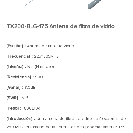
TX230-BLG-175 Antena de fibra de vidrio
[Escribe]：
Antena de fibra de vidrio
[Frecuencia]：
225~235MHz
[Interfaz]：
N-J (N macho)
[Resistencia]：
50Ω
[Ganar]：
8.0dBi
[SWR]：
≤1.5
[Peso]：
890±10g
[Introducción]：
Una antena de fibra de vidrio de frecuencia de
230 MHz, el tamaño de la antena es de aproximadamente 175