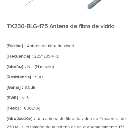
TX230-BLG-175 Antena de fibra de vidrio
[Escribe]：
Antena de fibra de vidrio
[Frecuencia]：
225~235MHz
[Interfaz]：
N-J (N macho)
[Resistencia]：
50Ω
[Ganar]：
8.0dBi
[SWR]：
≤1.5
[Peso]：
890±10g
[Introducción]：
Una antena de fibra de vidrio de frecuencia de
230 MHz, el tamaño de la antena es de aproximadamente 175