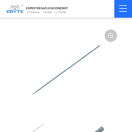
Home
>
Accesorios
>
Antena
>
230Mhz
