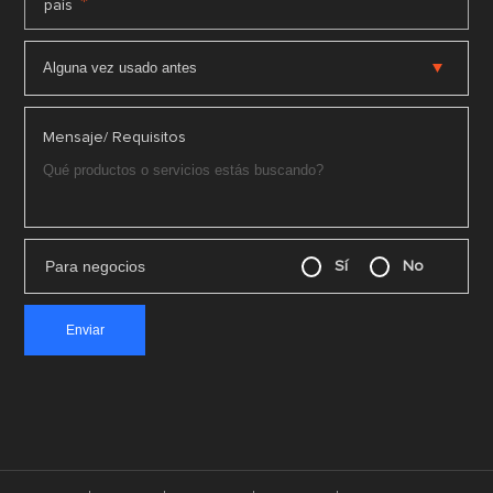
*
país
Mensaje/ Requisitos
Para negocios
Sí
No