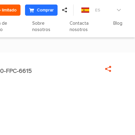

 limitado
Comprar
ES

n de
Sobre
Contacta
Blog
to
nosotros
nosotros

0-FPC-6615