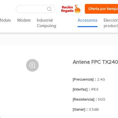
Oferta por tiempo
Módulo
Módem
Industrial
Accesorios
Elecció
Computing
produc
Antena FPC TX240

[Frecuencia]：
2.4G
[Interfaz]：
IPEX
[Resistencia]：
50Ω
[Ganar]：
3.5dBi