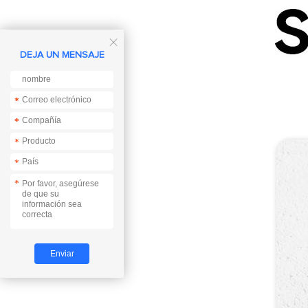

DEJA UN MENSAJE
*
*
*
*
*
*
*