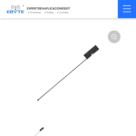
Home
>
Accesorios
>
Antena
>
Antena de 2,4 GHz
