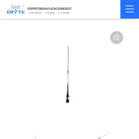
Home
>
Accesorios
>
Antena
>
Antena de 2,4 GHz
