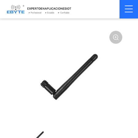
Home
>
Accesorios
>
Antena
>
315Mhz
