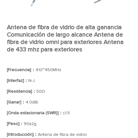
Antena de fibra de vidrio de alta ganancia
Comunicación de largo alcance Antena de
fibra de vidrio omni para exteriores Antena
de 433 mhz para exteriores
[Frecuencia]：
410~450MHz
[Interfaz]：
N-J
[Resistencia]：
50Ω
[Ganar]：
4.0dBi
[Onda estacionaria (SWR)]：
≤1.5
[Peso]：
90±2g
[Introducción]：
Antena de fibra de vidrio