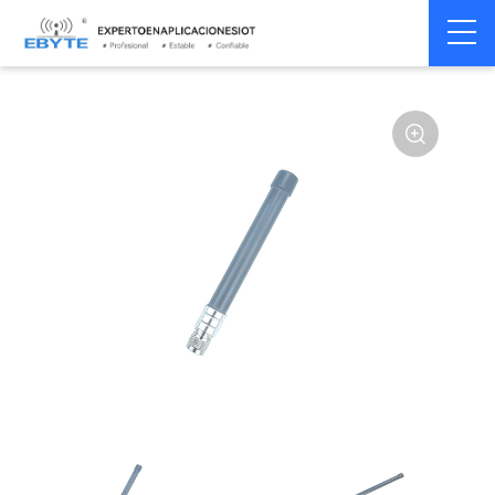
Home
>
Accesorios
>
Antena
>
433Mhz
