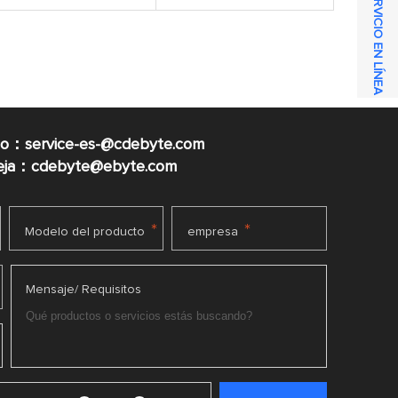
SERVICIO EN LÍNEA
co：service-es-@cdebyte.com
ueja：cdebyte@ebyte.com
*
*
Modelo del producto
empresa
Mensaje/ Requisitos