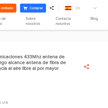

 limitado
Comprar
ES

n de
Sobre
Contacta
Blog
to
nosotros
nosotros
nicaciones 433Mhz antena de

rgo alcance antena de fibra de

cia al aire libre al por mayor
]：
≤1.5