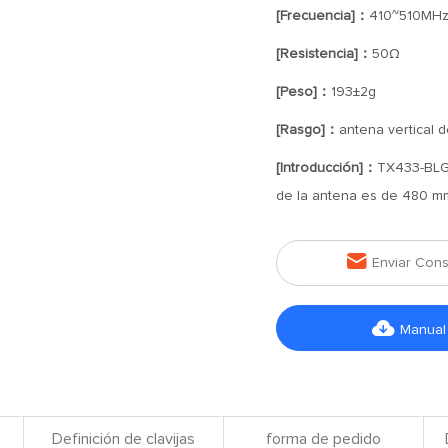
[Frecuencia]：
410~510MH
[Resistencia]：
50Ω
[Peso]：
193±2g
[Rasgo]：
antena vertical d
[Introducción]：
TX433-BLG-
de la antena es de 480 mm,

Enviar Cons

Manual
Definición de clavijas
forma de pedido