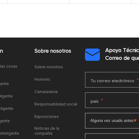
Apoyo Técni
ón
Sobre nosotros

Correo de q
 las cosas
Sobre nosotros
Honores
*
Tu correo electrónico
gente
Camaradería
ligente
*
país
Responsabilidad social
eligente
Exposiciones
igente
Noticias de la
 inteligente
compañía