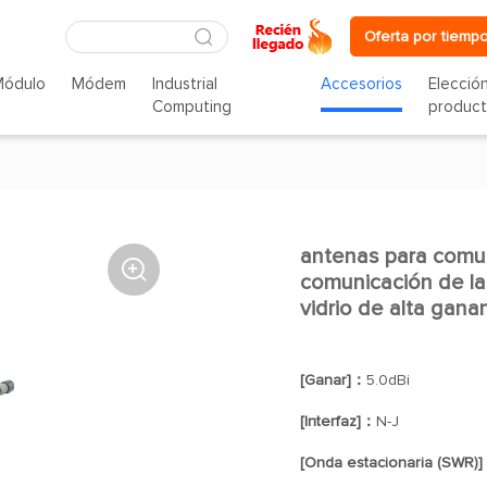
Oferta por tiempo
Módulo
Módem
Industrial
Accesorios
Elecció
Computing
produc
antenas para comu

comunicación de la
vidrio de alta ganan
[Ganar]：
5.0dBi
[Interfaz]：
N-J
[Onda estacionaria (SWR)