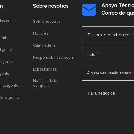
Apoyo Técni
ón
Sobre nosotros

Correo de q
 las cosas
Sobre nosotros
Honores
*
Tu correo electrónico
gente
Camaradería
ligente
*
país
Responsabilidad social
eligente
Exposiciones
igente
Noticias de la
 inteligente
compañía
Para negocios
Inteligente