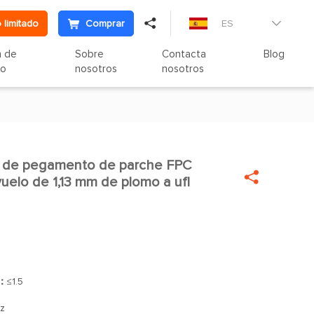

 limitado
Comprar
ES

n de
Sobre
Contacta
Blog
to
nosotros
nosotros
na de pegamento de parche FPC


uelo de 1,13 mm de plomo a ufl
]：
≤1.5
z