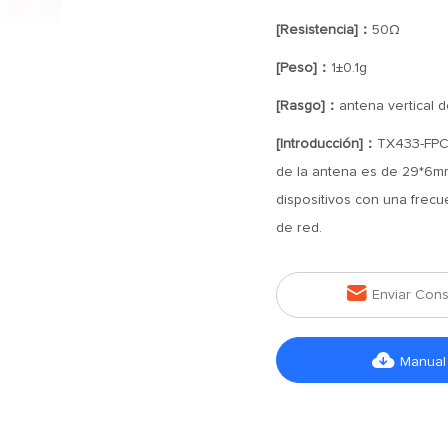
[Resistencia]：
50Ω
[Peso]：
1±0.1g
[Rasgo]：
antena vertical d
[Introducción]：
TX433-FPC-
de la antena es de 29*6mm
dispositivos con una frec
de red.

Enviar Cons

Manual