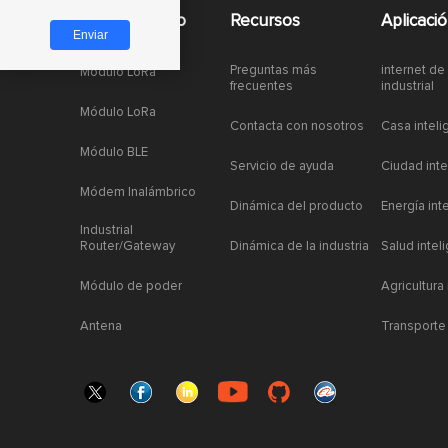
Acceso rapido
Recursos
Aplicaci
Preguntas más
internet de
Módulo LoRa
frecuentes
industrial
Módulo LoRa
Contacta con nosotros
Casa inteli
Módulo BLE
Servicio de ayuda
Ciudad inte
Módem Inalámbrico
Dinámica del producto
Energía int
Industrial
Router/Gateway
Dinámica de la industria
Salud intel
Módulo de poder
Agricultura
Antena
Transporte 