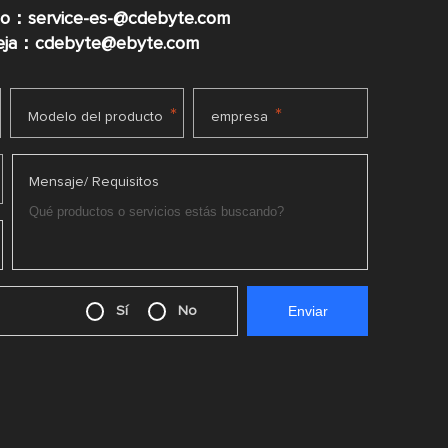
co：service-es-@cdebyte.com
ueja：cdebyte@ebyte.com
*
*
Modelo del producto
empresa
Mensaje/ Requisitos
Sí
No