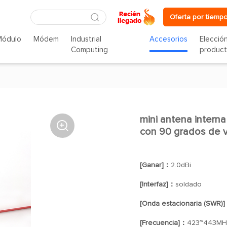
Oferta por tiempo
Módulo
Módem
Industrial
Accesorios
Elecció
Computing
produc
mini antena inter

con 90 grados de v
[Ganar]：
2.0dBi
[Interfaz]：
soldado
[Onda estacionaria (SWR)
[Frecuencia]：
423~443MH