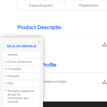
Especificación
Parámetros
Product Descriptio



Manual
DEJA UN MENSAJE
*
*
Company Profile
*
*
*


Perfil de la empresa Ebyte
*
*