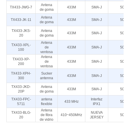
Antena
TX433-JWG-7
433M
SMA-J
50
de goma
Antena
TX433-JK-11
433M
SMA-J
50
de goma
TX433-JKS-
Antena
433M
SMA-J
50
20
de goma
Antena
TX433-XPL-
de
433M
SMA-J
50
100
ventosa
Antena
TX433-XP-
de
433M
SMA-J
50
200
ventosa
TX433-XPH-
Sucker
433M
SMA-J
50
300
antenna
TX433-JKD-
Antena
433M
SMA-J
50
20P
de goma
TX433-FPC-
antena
Interfaz
433 MHz
50
5711
flexible
IPX1
Antena
TX433-BLG-
NUEVA
de fibra
410~450MHz
50
20
JERSEY
de vidrio