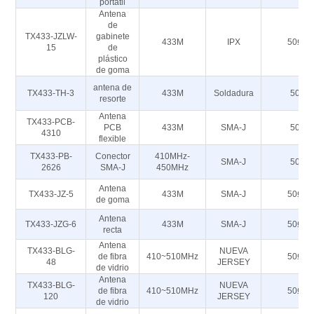
portátil
Antena
de
TX433-JZLW-
gabinete
433M
IPX
50Ω
15
de
plástico
de goma
antena de
TX433-TH-3
433M
Soldadura
50
resorte
Antena
TX433-PCB-
PCB
433M
SMA-J
50
4310
flexible
TX433-PB-
Conector
410MHz-
SMA-J
50
2626
SMA-J
450MHz
Antena
TX433-JZ-5
433M
SMA-J
50Ω
de goma
Antena
TX433-JZG-6
433M
SMA-J
50Ω
recta
Antena
TX433-BLG-
NUEVA
de fibra
410~510MHz
50Ω
48
JERSEY
de vidrio
Antena
TX433-BLG-
NUEVA
de fibra
410~510MHz
50Ω
120
JERSEY
de vidrio