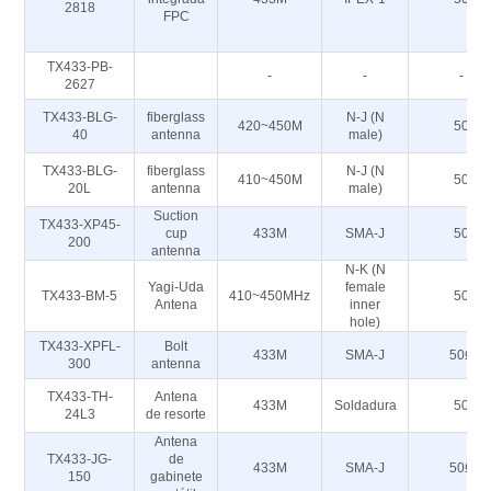
2818
FPC
TX433-PB-
-
-
-
2627
TX433-BLG-
fiberglass
N-J (N
420~450M
50
40
antenna
male)
TX433-BLG-
fiberglass
N-J (N
410~450M
50
20L
antenna
male)
Suction
TX433-XP45-
cup
433M
SMA-J
50
200
antenna
N-K (N
Yagi-Uda
female
TX433-BM-5
410~450MHz
50
Antena
inner
hole)
TX433-XPFL-
Bolt
433M
SMA-J
50Ω
300
antenna
TX433-TH-
Antena
433M
Soldadura
50
24L3
de resorte
Antena
TX433-JG-
de
433M
SMA-J
50Ω
150
gabinete