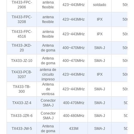
TX433-FPC-
antena
423~443MHz
soldado
50Ω
2906
flexible
TX433-FPC-
antena
423~443MHz
IPX
50Ω
3208
flexible
TX433-FPC-
antena
423~443MHz
IPX
50Ω
4516
flexible
TX433-JKD-
Antena
400~470MHz
SMA-J
50Ω
20
de goma
Antena
TX433-JZ-10
400~470MHz
SMA-J
50Ω
de goma
antena de
TX433-PCB-
circuito
423~443MHz
IPX
50Ω
3207
impreso
Antena
TX433-TB-
de
423~443MHz
SMA-J
50Ω
300
ventosa
Conector
TX433-JZ-4
400-470MHz
SMA-J
50
SMA-J
Conector
TX433-JZR-6
400-480MHz
SMA-J
50
SMA-J
Antena
TX433-JW-5
433M
SMA-J
50
de goma