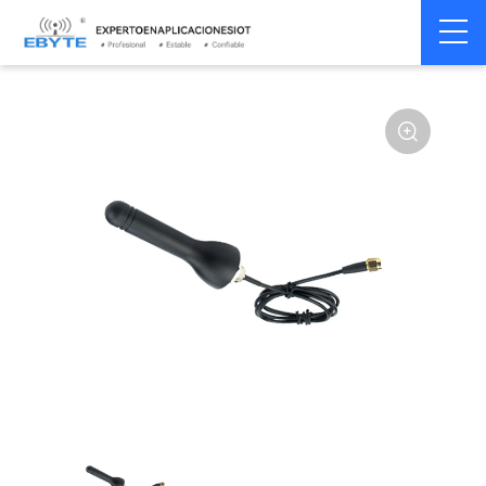
Home
>
Accesorios
>
Antena
>
433Mhz
