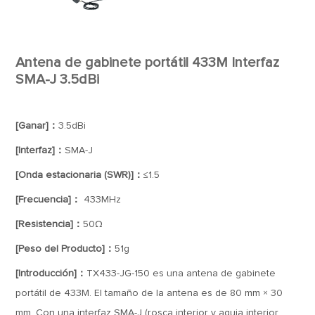
Antena de gabinete portátil 433M Interfaz
SMA-J 3.5dBi
[Ganar]：
3.5dBi
[Interfaz]：
SMA-J
[Onda estacionaria (SWR)]：
≤1.5
[Frecuencia]：
433MHz
[Resistencia]：
50Ω
[Peso del Producto]：
51g
[Introducción]：
TX433-JG-150 es una antena de gabinete
portátil de 433M. El tamaño de la antena es de 80 mm × 30
mm. Con una interfaz SMA-J (rosca interior y aguja interior