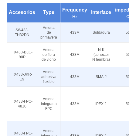
Frequency
impedan
Accesorios
Type
interface
Hz
Ω
Antena
SW433-
de
433M
Soldadura
50
TH32DN
primavera
Antena
N-K
TX433-BLG-
de fibra
433M
(conector
50
90P
de vidrio
N hembra)
Antena
TX433-JKR-
adhesiva
433M
SMA-J
50
19
flexible
Antena
TX433-FPC-
integrada
433M
IPEX-1
50
4810
FPC
Antena
TX433-FPC-
integrada
433M
IPEX-1
50