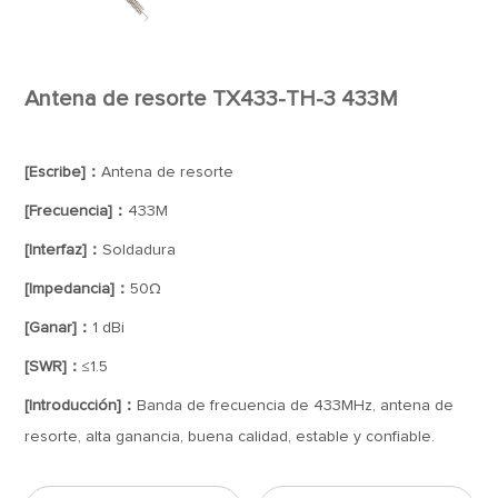
Antena de resorte TX433-TH-3 433M
[Escribe]：
Antena de resorte
[Frecuencia]：
433M
[Interfaz]：
Soldadura
[Impedancia]：
50Ω
[Ganar]：
1 dBi
[SWR]：
≤1.5
[Introducción]：
Banda de frecuencia de 433MHz, antena de
resorte, alta ganancia, buena calidad, estable y confiable.