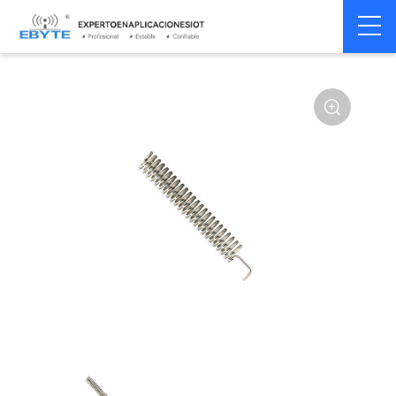
Home
>
Accesorios
>
Antena
>
433Mhz
