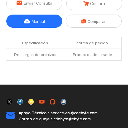


Enviar Consulta
Compra


Manual
Comparar
Especificación
forma de pedido
Descargas de archivos
Productos de la serie
Apoyo Técnico：service-es-@cdebyte.com

Correo de queja：cdebyte@ebyte.com