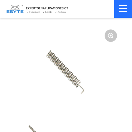
Home
>
Accesorios
>
Antena
>
433Mhz
