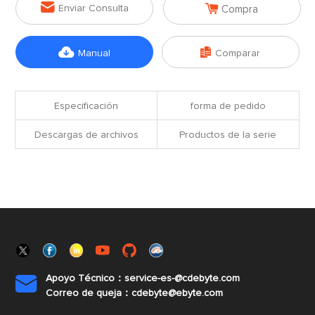


Enviar Consulta
Compra


Manual
Comparar
Especificación
forma de pedido
Descargas de archivos
Productos de la serie
Apoyo Técnico：service-es-@cdebyte.com

Correo de queja：cdebyte@ebyte.com