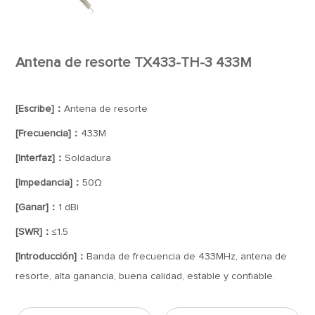
Antena de resorte TX433-TH-3 433M
[Escribe]：
Antena de resorte
[Frecuencia]：
433M
[Interfaz]：
Soldadura
[Impedancia]：
50Ω
[Ganar]：
1 dBi
[SWR]：
≤1.5
[Introducción]：
Banda de frecuencia de 433MHz, antena de
resorte, alta ganancia, buena calidad, estable y confiable.