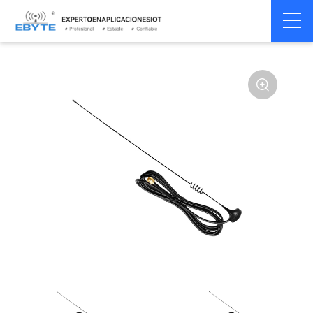
Home
>
Accesorios
>
Antena
>
433Mhz
