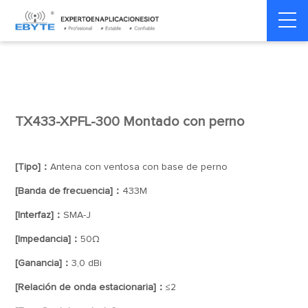
Home
>
Accesorios
>
Antena
>
433Mhz
TX433-XPFL-300 Montado con perno
[Tipo]：
Antena con ventosa con base de perno
[Banda de frecuencia]：
433M
[Interfaz]：
SMA-J
[Impedancia]：
50Ω
[Ganancia]：
3,0 dBi
[Relación de onda estacionaria]：
≤2