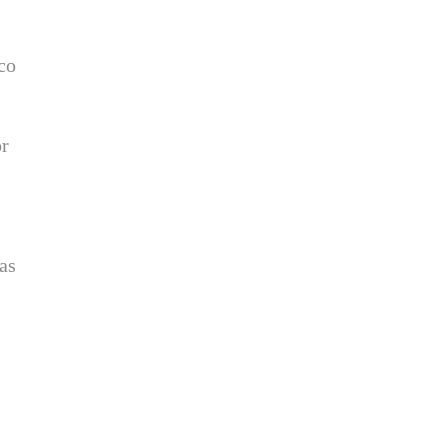
o
co
or
as