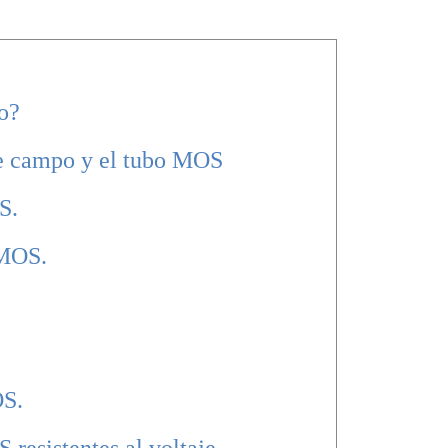
po?
 de campo y el tubo MOS
S.
 MOS.
OS.