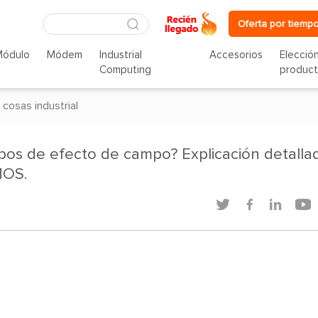
Oferta por tiempo
Módulo
Módem
Industrial
Accesorios
Elecció
Computing
produc
 cosas industrial
bos de efecto de campo? Explicación detalla
MOS.



