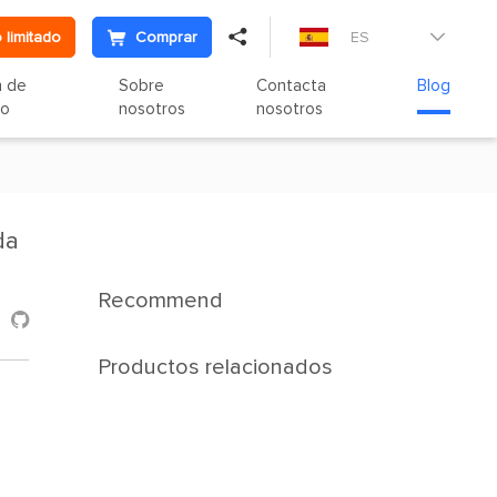

 limitado
Comprar
ES

n de
Sobre
Contacta
Blog
to
nosotros
nosotros
da
Recommend

Productos relacionados