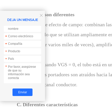
B.Las reglas son diferentes

DEJA UN MENSAJE
Transistores de efecto de campo: combinan las v
potencia, por lo que se utilizan ampliamente e
*
*
puede alcanzar varios miles de veces), amplif
*
*
*
e inversores.
*
Tubo MOS: cuando VGS = 0, el tubo está en un 
*
mayoría de los portadores son atraídos hacia la
formando un canal conductor.
C. Diferentes características